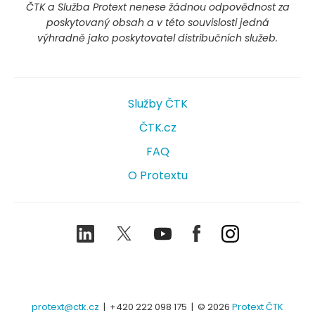
ČTK a Služba Protext nenese žádnou odpovědnost za
poskytovaný obsah a v této souvislosti jedná
výhradně jako poskytovatel distribučních služeb.
Služby ČTK
ČTK.cz
FAQ
O Protextu
LinkedIn
Twitter
Youtube
Facebook
Instagram
protext@ctk.cz
|
+420 222 098 175
| © 2026
Protext ČTK