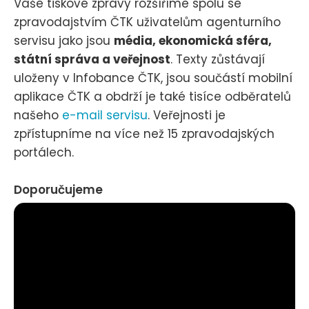
Vaše tiskové zprávy rozšíříme spolu se
zpravodajstvím ČTK uživatelům agenturního
servisu jako jsou
média, ekonomická sféra,
státní správa a veřejnost
. Texty zůstávají
uloženy v Infobance ČTK, jsou součástí mobilní
aplikace ČTK a obdrží je také tisíce odběratelů
našeho
e-mail servisu
. Veřejnosti je
zpřístupníme na více než 15 zpravodajských
portálech.
Doporučujeme