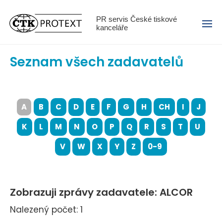
Menu
PR servis České tiskové
kanceláře
Seznam všech zadavatelů
A
B
C
D
E
F
G
H
CH
I
J
K
L
M
N
O
P
Q
R
S
T
U
V
W
X
Y
Z
0-9
Zobrazuji zprávy zadavatele: ALCOR
Nalezený počet: 1