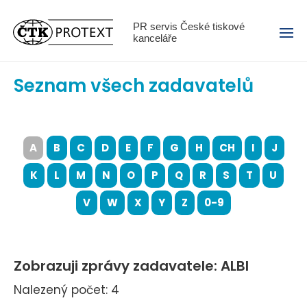
Menu
PR servis České tiskové
kanceláře
Seznam všech zadavatelů
A
B
C
D
E
F
G
H
CH
I
J
K
L
M
N
O
P
Q
R
S
T
U
V
W
X
Y
Z
0-9
Zobrazuji zprávy zadavatele: ALBI
Nalezený počet: 4