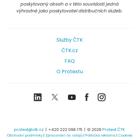
poskytovaný obsah a v této souvislosti jedná
výhradně jako poskytovatel distribučních služeb.
Služby ČTK
ČTK.cz
FAQ
O Protextu
LinkedIn
Twitter
Youtube
Facebook
Instagram
protext@ctk.cz
|
+420 222 098 175
| © 2026
Protext ČTK
Obchodní podmínky
|
Zpracování os. údajů
|
Politická reklama
|
Cookies