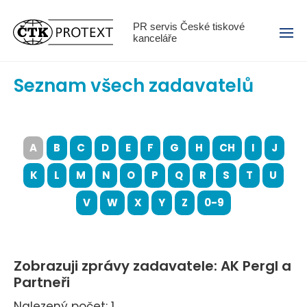
Menu
PR servis České tiskové
kanceláře
Seznam všech zadavatelů
A
B
C
D
E
F
G
H
CH
I
J
K
L
M
N
O
P
Q
R
S
T
U
V
W
X
Y
Z
0-9
Zobrazuji zprávy zadavatele: AK Pergl a
Partneři
Nalezený počet: 1