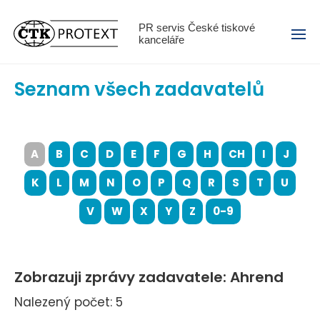
Menu
PR servis České tiskové
kanceláře
Seznam všech zadavatelů
A
B
C
D
E
F
G
H
CH
I
J
K
L
M
N
O
P
Q
R
S
T
U
V
W
X
Y
Z
0-9
Zobrazuji zprávy zadavatele: Ahrend
Nalezený počet: 5