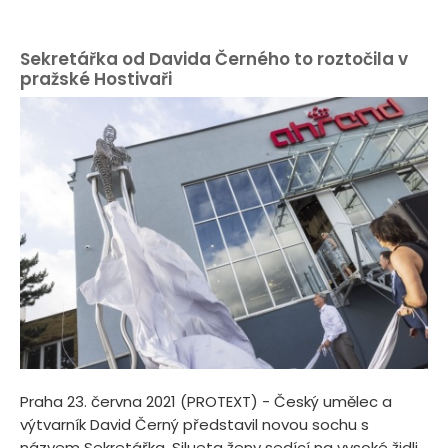
Sekretářka od Davida Černého to roztočila v
pražské Hostivaři
Praha 23. června 2021 (PROTEXT) - Český umělec a
výtvarník David Černý představil novou sochu s
názvem Sekretářka. Silueta ženy sedící na vysoké židli