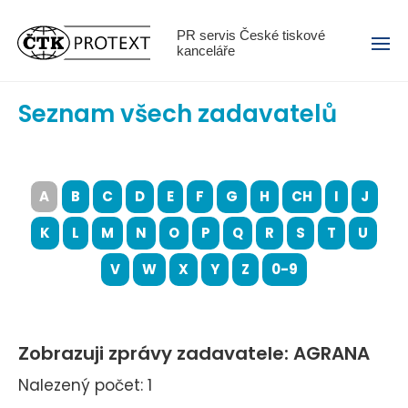
Menu
PR servis České tiskové
kanceláře
Seznam všech zadavatelů
A
B
C
D
E
F
G
H
CH
I
J
K
L
M
N
O
P
Q
R
S
T
U
V
W
X
Y
Z
0-9
Zobrazuji zprávy zadavatele: AGRANA
Nalezený počet: 1