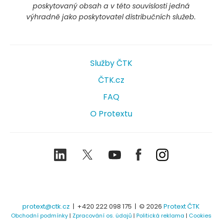
poskytovaný obsah a v této souvislosti jedná
výhradně jako poskytovatel distribučních služeb.
Služby ČTK
ČTK.cz
FAQ
O Protextu
LinkedIn
Twitter
Youtube
Facebook
Instagram
protext@ctk.cz
|
+420 222 098 175
| © 2026
Protext ČTK
Obchodní podmínky
|
Zpracování os. údajů
|
Politická reklama
|
Cookies