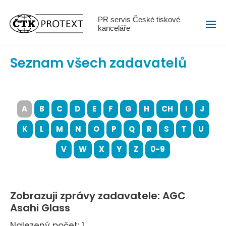
Menu
PR servis České tiskové
kanceláře
Seznam všech zadavatelů
A
B
C
D
E
F
G
H
CH
I
J
K
L
M
N
O
P
Q
R
S
T
U
V
W
X
Y
Z
0-9
Zobrazuji zprávy zadavatele: AGC
Asahi Glass
Nalezený počet: 1