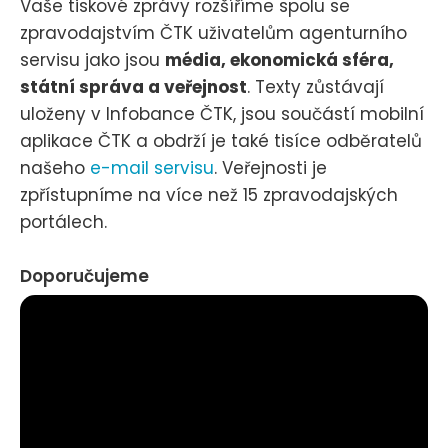
Vaše tiskové zprávy rozšíříme spolu se
zpravodajstvím ČTK uživatelům agenturního
servisu jako jsou
média, ekonomická sféra,
státní správa a veřejnost
. Texty zůstávají
uloženy v Infobance ČTK, jsou součástí mobilní
aplikace ČTK a obdrží je také tisíce odběratelů
našeho
e-mail servisu
. Veřejnosti je
zpřístupníme na více než 15 zpravodajských
portálech.
Doporučujeme