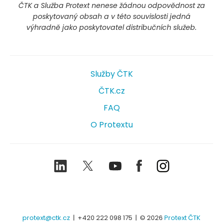
ČTK a Služba Protext nenese žádnou odpovědnost za
poskytovaný obsah a v této souvislosti jedná
výhradně jako poskytovatel distribučních služeb.
Služby ČTK
ČTK.cz
FAQ
O Protextu
LinkedIn
Twitter
Youtube
Facebook
Instagram
protext@ctk.cz
|
+420 222 098 175
| © 2026
Protext ČTK