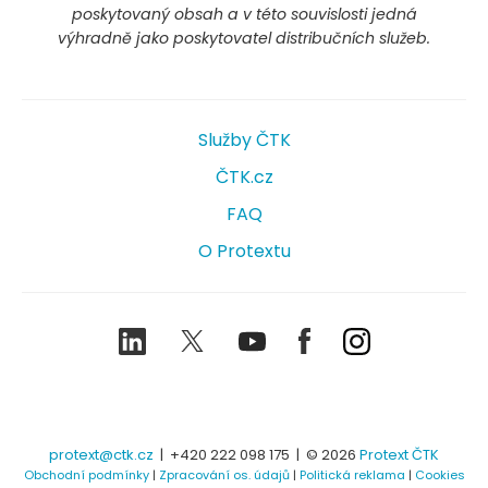
poskytovaný obsah a v této souvislosti jedná
výhradně jako poskytovatel distribučních služeb.
Služby ČTK
ČTK.cz
FAQ
O Protextu
LinkedIn
Twitter
Youtube
Facebook
Instagram
protext@ctk.cz
|
+420 222 098 175
| © 2026
Protext ČTK
Obchodní podmínky
|
Zpracování os. údajů
|
Politická reklama
|
Cookies