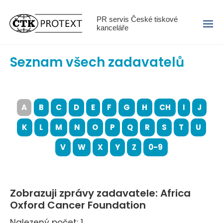
Menu
PR servis České tiskové
kanceláře
Seznam všech zadavatelů
A
B
C
D
E
F
G
H
CH
I
J
K
L
M
N
O
P
Q
R
S
T
U
V
W
X
Y
Z
0-9
Zobrazuji zprávy zadavatele: Africa
Oxford Cancer Foundation
Nalezený počet: 1