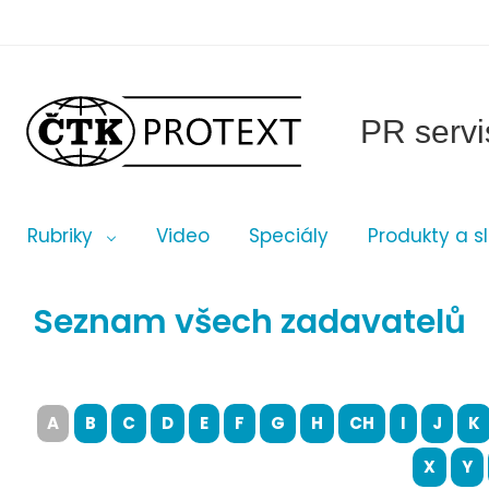
PR servi
Rubriky
Video
Speciály
Produkty a s
Seznam všech zadavatelů
A
B
C
D
E
F
G
H
CH
I
J
K
X
Y