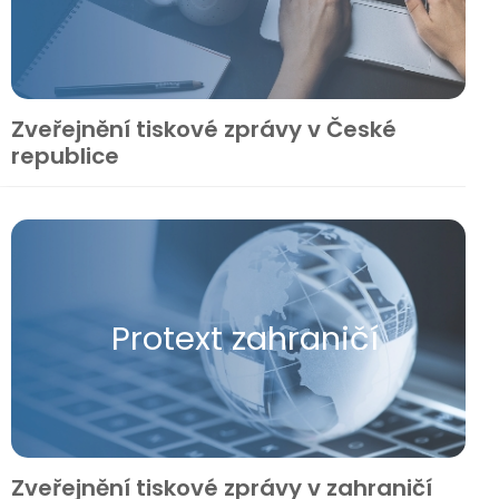
Zveřejnění tiskové zprávy v České
republice
Protext zahraničí
Zveřejnění tiskové zprávy v zahraničí