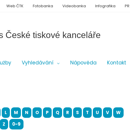
Web ČTK
Fotobanka
Videobanka
Infografika
PR
s České tiskové kanceláře
lužby
Vyhledávání
Nápověda
Kontakt
L
M
N
O
P
Q
R
S
T
U
V
W
Z
0-9