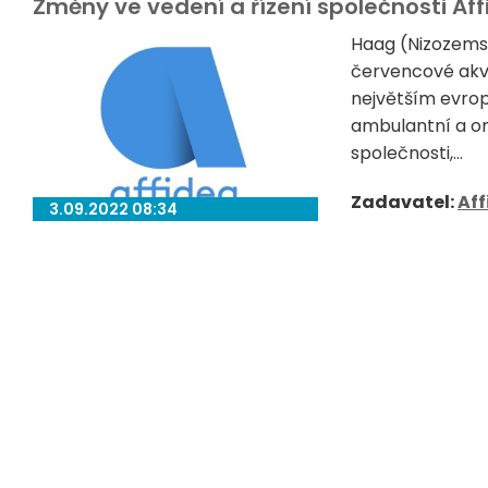
Změny ve vedení a řízení společnosti Af
Haag (Nizozems
červencové akviz
největším evrop
ambulantní a on
společnosti,...
Zadavatel:
Aff
3.09.2022 08:34