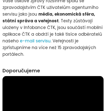
Vaše tiskové zprávy rozšíříme spolu se
zpravodajstvím ČTK uživatelům agenturního
servisu jako jsou
média, ekonomická sféra,
státní správa a veřejnost
. Texty zůstávají
uloženy v Infobance ČTK, jsou součástí mobilní
aplikace ČTK a obdrží je také tisíce odběratelů
našeho
e-mail servisu
. Veřejnosti je
zpřístupníme na více než 15 zpravodajských
portálech.
Doporučujeme