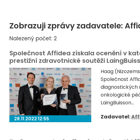
Zobrazuji zprávy zadavatele: Aff
Nalezený počet: 2
Společnost Affidea získala ocenění v kat
prestižní zdravotnické soutěži LaingBui
Haag (Nizozems
Společnost Affi
diagnostických 
onkologické péč
LaingBuisson...
Zadavatel:
Aff
28.11.2022 12:55