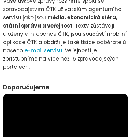
Vaše tiskové zprávy rozšíříme spolu se
zpravodajstvím ČTK uživatelům agenturního
servisu jako jsou
média, ekonomická sféra,
státní správa a veřejnost
. Texty zůstávají
uloženy v Infobance ČTK, jsou součástí mobilní
aplikace ČTK a obdrží je také tisíce odběratelů
našeho
e-mail servisu
. Veřejnosti je
zpřístupníme na více než 15 zpravodajských
portálech.
Doporučujeme