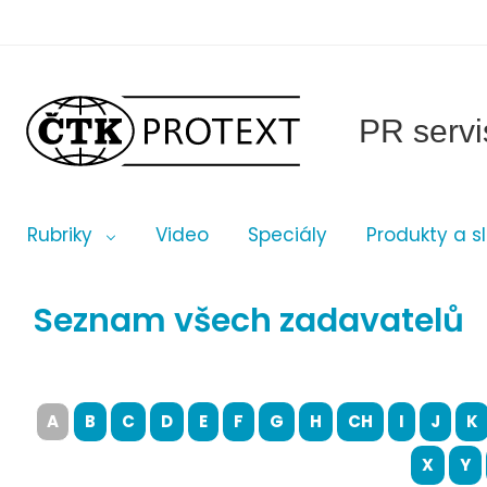
PR servi
Rubriky
Video
Speciály
Produkty a s
Seznam všech zadavatelů
A
B
C
D
E
F
G
H
CH
I
J
K
X
Y