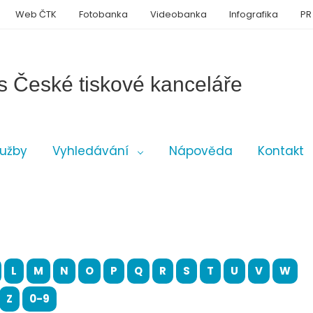
Web ČTK
Fotobanka
Videobanka
Infografika
PR
s České tiskové kanceláře
lužby
Vyhledávání
Nápověda
Kontakt
L
M
N
O
P
Q
R
S
T
U
V
W
Z
0-9