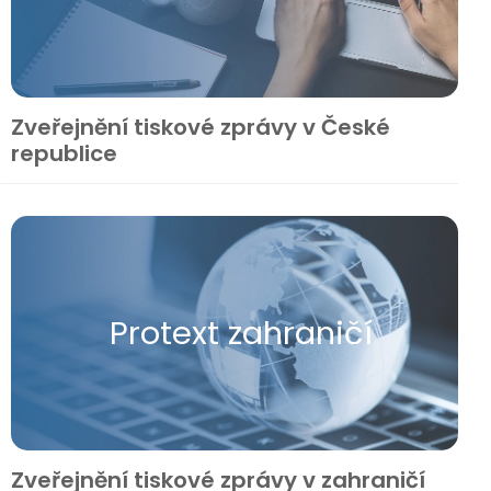
Zveřejnění tiskové zprávy v České
republice
Protext zahraničí
Zveřejnění tiskové zprávy v zahraničí