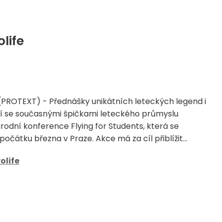
life
 (PROTEXT) - Přednášky unikátních leteckých legend i
í se současnými špičkami leteckého průmyslu
odní konference Flying for Students, která se
počátku března v Praze. Akce má za cíl přiblížit...
olife