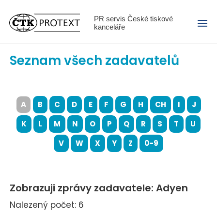
Menu
PR servis České tiskové
kanceláře
Seznam všech zadavatelů
A
B
C
D
E
F
G
H
CH
I
J
K
L
M
N
O
P
Q
R
S
T
U
V
W
X
Y
Z
0-9
Zobrazuji zprávy zadavatele: Adyen
Nalezený počet: 6