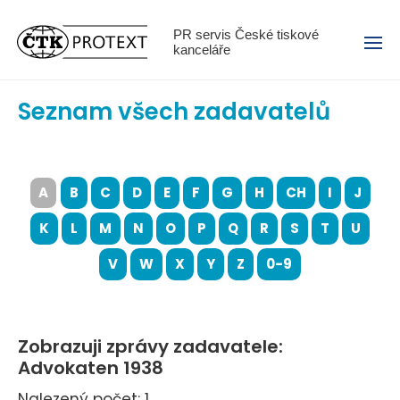
Menu
PR servis České tiskové
kanceláře
Seznam všech zadavatelů
A
B
C
D
E
F
G
H
CH
I
J
K
L
M
N
O
P
Q
R
S
T
U
V
W
X
Y
Z
0-9
Zobrazuji zprávy zadavatele:
Advokaten 1938
Nalezený počet: 1