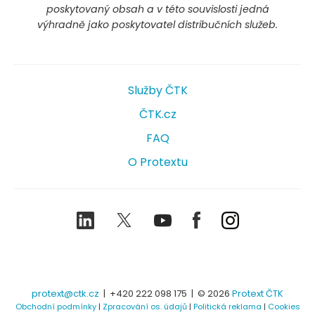
poskytovaný obsah a v této souvislosti jedná
výhradně jako poskytovatel distribučních služeb.
Služby ČTK
ČTK.cz
FAQ
O Protextu
LinkedIn
Twitter
Youtube
Facebook
Instagram
protext@ctk.cz
|
+420 222 098 175
| © 2026
Protext ČTK
Obchodní podmínky
|
Zpracování os. údajů
|
Politická reklama
|
Cookies