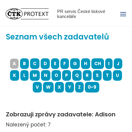
Menu
PR servis České tiskové
kanceláře
Seznam všech zadavatelů
A
B
C
D
E
F
G
H
CH
I
J
K
L
M
N
O
P
Q
R
S
T
U
V
W
X
Y
Z
0-9
Zobrazuji zprávy zadavatele: Adison
Nalezený počet: 7