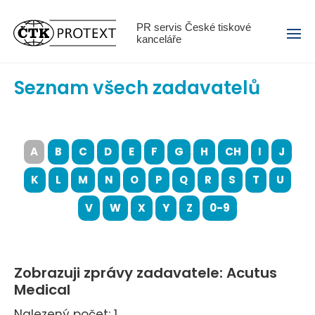
Menu
PR servis České tiskové
kanceláře
Seznam všech zadavatelů
A
B
C
D
E
F
G
H
CH
I
J
K
L
M
N
O
P
Q
R
S
T
U
V
W
X
Y
Z
0-9
Zobrazuji zprávy zadavatele: Acutus
Medical
Nalezený počet: 1