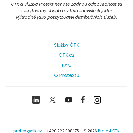
ČTK a Služba Protext nenese žádnou odpovědnost za
poskytovaný obsah a v této souvislosti jedná
výhradně jako poskytovatel distribučních služeb.
Služby ČTK
ČTK.cz
FAQ
O Protextu
LinkedIn
Twitter
Youtube
Facebook
Instagram
protext@ctk.cz
|
+420 222 098 175
| © 2026
Protext ČTK