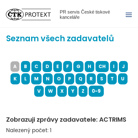
Menu
PR servis České tiskové
kanceláře
Seznam všech zadavatelů
A
B
C
D
E
F
G
H
CH
I
J
K
L
M
N
O
P
Q
R
S
T
U
V
W
X
Y
Z
0-9
Zobrazuji zprávy zadavatele: ACTRIMS
Nalezený počet: 1