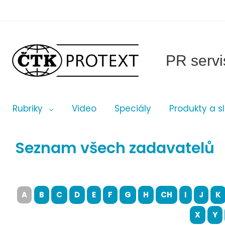
PR servi
Rubriky
Video
Speciály
Produkty a s
Seznam všech zadavatelů
A
B
C
D
E
F
G
H
CH
I
J
K
X
Y