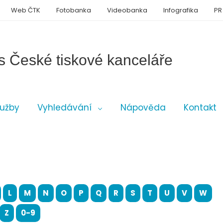
Web ČTK
Fotobanka
Videobanka
Infografika
PR
s České tiskové kanceláře
lužby
Vyhledávání
Nápověda
Kontakt
L
M
N
O
P
Q
R
S
T
U
V
W
Z
0-9