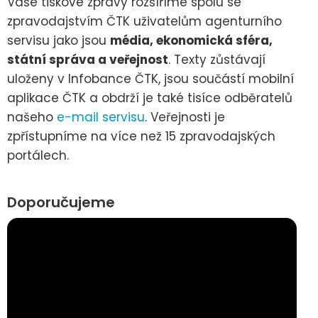
Vaše tiskové zprávy rozšíříme spolu se
zpravodajstvím ČTK uživatelům agenturního
servisu jako jsou
média, ekonomická sféra,
státní správa a veřejnost
. Texty zůstávají
uloženy v Infobance ČTK, jsou součástí mobilní
aplikace ČTK a obdrží je také tisíce odběratelů
našeho
e-mail servisu
. Veřejnosti je
zpřístupníme na více než 15 zpravodajských
portálech.
Doporučujeme