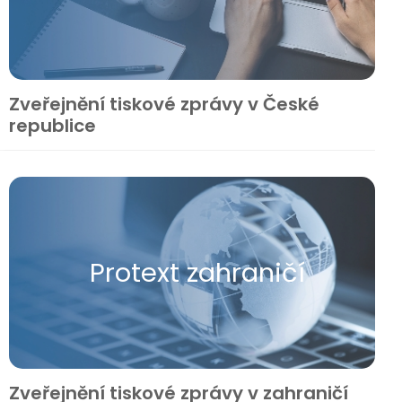
Zveřejnění tiskové zprávy v České
republice
Protext zahraničí
Zveřejnění tiskové zprávy v zahraničí