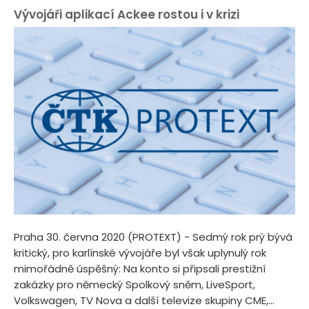
Vývojáři aplikací Ackee rostou i v krizi
Praha 30. června 2020 (PROTEXT) - Sedmý rok prý bývá
kritický, pro karlínské vývojáře byl však uplynulý rok
mimořádně úspěšný: Na konto si připsali prestižní
zakázky pro německý Spolkový sněm, LiveSport,
Volkswagen, TV Nova a další televize skupiny CME,...