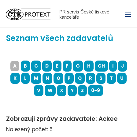
Menu
PR servis České tiskové
kanceláře
Seznam všech zadavatelů
A
B
C
D
E
F
G
H
CH
I
J
K
L
M
N
O
P
Q
R
S
T
U
V
W
X
Y
Z
0-9
Zobrazuji zprávy zadavatele: Ackee
Nalezený počet: 5