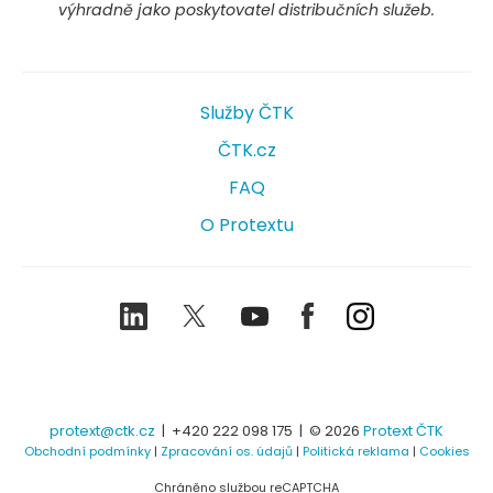
výhradně jako poskytovatel distribučních služeb.
Služby ČTK
ČTK.cz
FAQ
O Protextu
LinkedIn
Twitter
Youtube
Facebook
Instagram
protext@ctk.cz
|
+420 222 098 175
| © 2026
Protext ČTK
Obchodní podmínky
|
Zpracování os. údajů
|
Politická reklama
|
Cookies
Chráněno službou reCAPTCHA