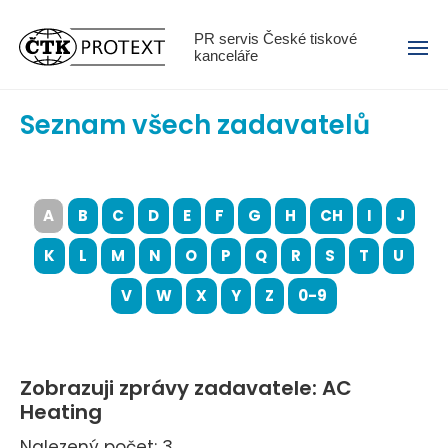
Menu
PR servis České tiskové
kanceláře
Seznam všech zadavatelů
A
B
C
D
E
F
G
H
CH
I
J
K
L
M
N
O
P
Q
R
S
T
U
V
W
X
Y
Z
0-9
Zobrazuji zprávy zadavatele: AC
Heating
Nalezený počet: 3