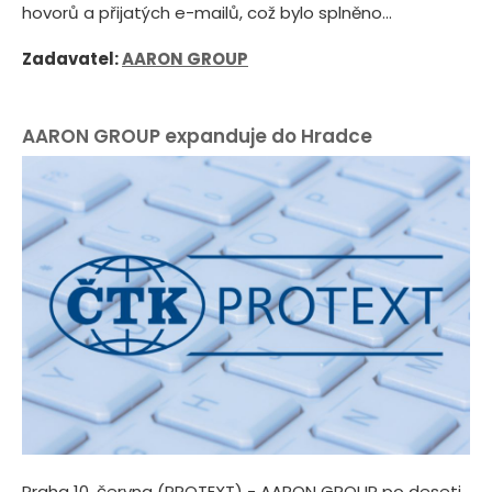
hovorů a přijatých e-mailů, což bylo splněno...
Zadavatel:
AARON GROUP
AARON GROUP expanduje do Hradce
Praha 10. června (PROTEXT) - AARON GROUP po deseti