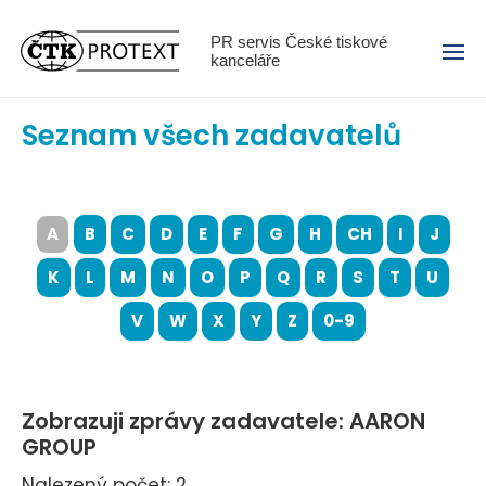
Menu
PR servis České tiskové
kanceláře
Seznam všech zadavatelů
A
B
C
D
E
F
G
H
CH
I
J
K
L
M
N
O
P
Q
R
S
T
U
V
W
X
Y
Z
0-9
Zobrazuji zprávy zadavatele: AARON
GROUP
Nalezený počet: 2