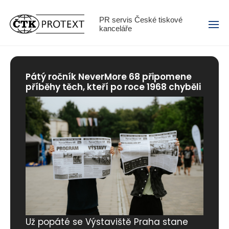
Menu
PR servis České tiskové
kanceláře
Pátý ročník NeverMore 68 připomene
příběhy těch, kteří po roce 1968 chyběli
České dřevo dlouhodobě opouští
Už popáté se Výstaviště Praha stane