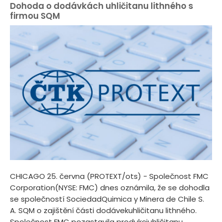
Dohoda o dodávkách uhličitanu lithného s
firmou SQM
CHICAGO 25. června (PROTEXT/ots) - Společnost FMC
Corporation(NYSE: FMC) dnes oznámila, že se dohodla
se společností SociedadQuimica y Minera de Chile S.
A. SQM o zajištění části dodávekuhličitanu lithného.
Společnost FMC pozastavila produkciuhličitanu...