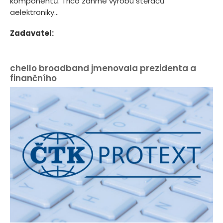
komponentů. Trico zahrne výrobu stěračů
aelektroniky...
Zadavatel:
chello broadband jmenovala prezidenta a
finančního