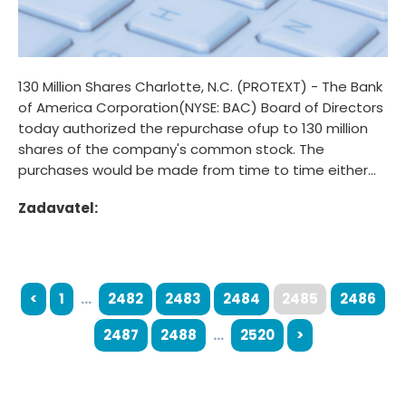
130 Million Shares Charlotte, N.C. (PROTEXT) - The Bank
of America Corporation(NYSE: BAC) Board of Directors
today authorized the repurchase ofup to 130 million
shares of the company's common stock. The
purchases would be made from time to time either...
Zadavatel:
<
1
...
2482
2483
2484
2485
2486
2487
2488
...
2520
>