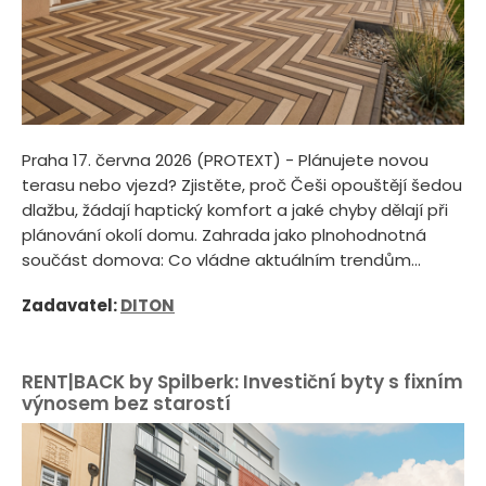
Praha 17. června 2026 (PROTEXT) - Plánujete novou
terasu nebo vjezd? Zjistěte, proč Češi opouštějí šedou
dlažbu, žádají haptický komfort a jaké chyby dělají při
plánování okolí domu. Zahrada jako plnohodnotná
součást domova: Co vládne aktuálním trendům...
Zadavatel:
DITON
RENT|BACK by Spilberk: Investiční byty s fixním
výnosem bez starostí