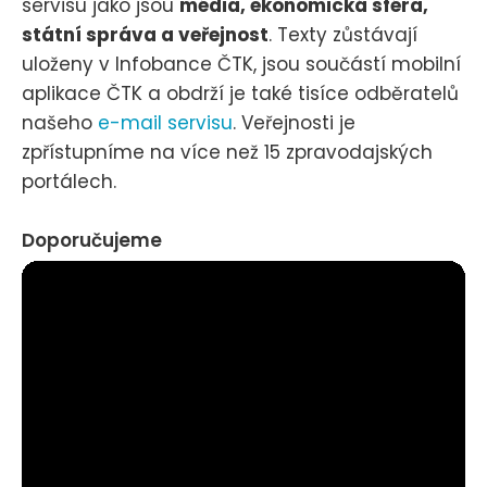
servisu jako jsou
média, ekonomická sféra,
státní správa a veřejnost
. Texty zůstávají
uloženy v Infobance ČTK, jsou součástí mobilní
aplikace ČTK a obdrží je také tisíce odběratelů
našeho
e-mail servisu
. Veřejnosti je
zpřístupníme na více než 15 zpravodajských
portálech.
Doporučujeme