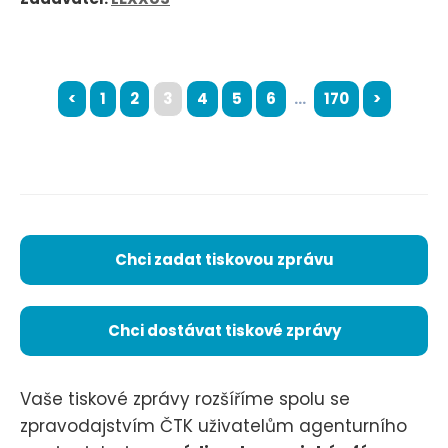
<
1
2
3
4
5
6
...
170
>
Chci zadat tiskovou zprávu
Chci dostávat tiskové zprávy
Vaše tiskové zprávy rozšíříme spolu se
zpravodajstvím ČTK uživatelům agenturního