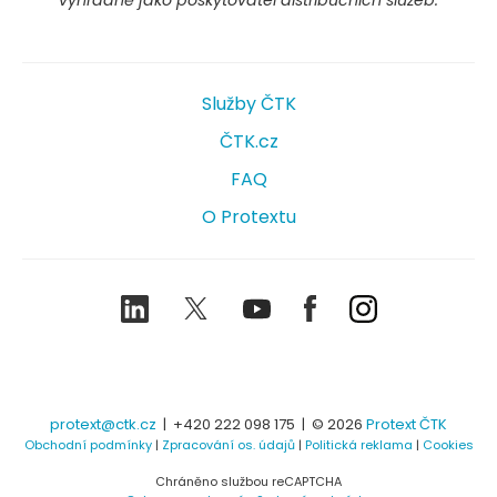
Služby ČTK
ČTK.cz
FAQ
O Protextu
LinkedIn
Twitter
Youtube
Facebook
Instagram
protext@ctk.cz
|
+420 222 098 175
| © 2026
Protext ČTK
Obchodní podmínky
|
Zpracování os. údajů
|
Politická reklama
|
Cookies
Chráněno službou reCAPTCHA