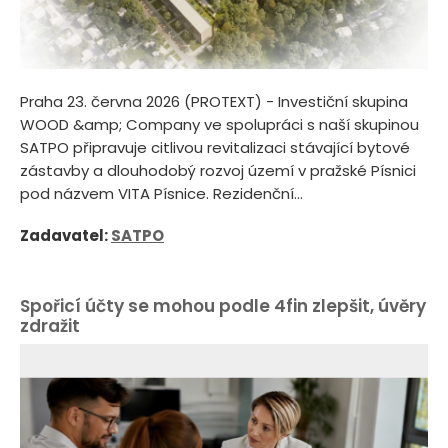
Praha 23. června 2026 (PROTEXT) - Investiční skupina
WOOD &amp; Company ve spolupráci s naší skupinou
SATPO připravuje citlivou revitalizaci stávající bytové
zástavby a dlouhodobý rozvoj území v pražské Písnici
pod názvem VITA Písnice. Rezidenční...
Zadavatel:
SATPO
Spořicí účty se mohou podle 4fin zlepšit, úvěry
zdražit