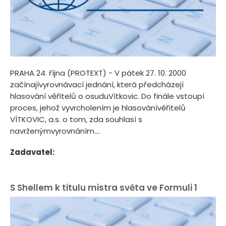
PRAHA 24. října (PROTEXT) - V pátek 27. 10. 2000
začínajívyrovnávací jednání, která předcházejí
hlasování věřitelů o osuduVítkovic. Do finále vstoupí
proces, jehož vyvrcholením je hlasovánívěřitelů
VÍTKOVIC, a.s. o tom, zda souhlasí s
navrženýmvyrovnáním....
Zadavatel:
S Shellem k titulu mistra světa ve Formuli 1