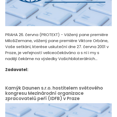
PRAHA 26. června (PROTEXT) - Vážený pane premiére
MilošiZemane, vážený pane premiére Viktore Orbáne,
Vaše setkání, kterése uskuteční dne 27. června 2001 v
Praze, je veřejností veliceočekáváno a s ní i my s
nadějí čekáme na výsledky Vašichbilaterálních...
Zadavatel:
Kamýk Daunen s.r.o. hostitelem světového
kongresu Mezinárodní organizace
zpracovatelů peří (IDFB) v Praze