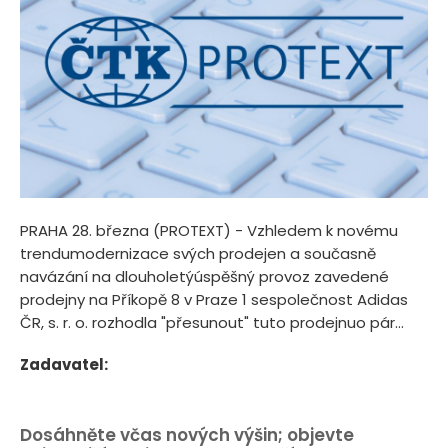
PRAHA 28. března (PROTEXT) - Vzhledem k novému
trendumodernizace svých prodejen a současně
navázání na dlouholetýúspěšný provoz zavedené
prodejny na Příkopě 8 v Praze 1 sespolečnost Adidas
ČR, s. r. o. rozhodla "přesunout" tuto prodejnuo pár...
Zadavatel:
Dosáhněte včas nových výšin; objevte