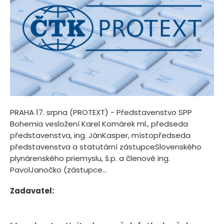
PRAHA 17. srpna (PROTEXT) - Představenstvo SPP
Bohemia vesložení Karel Komárek ml., předseda
představenstva, ing. JánKasper, místopředseda
představenstva a statutární zástupceSlovenského
plynárenského priemyslu, š.p. a členové ing.
PavolJanočko (zástupce...
Zadavatel: