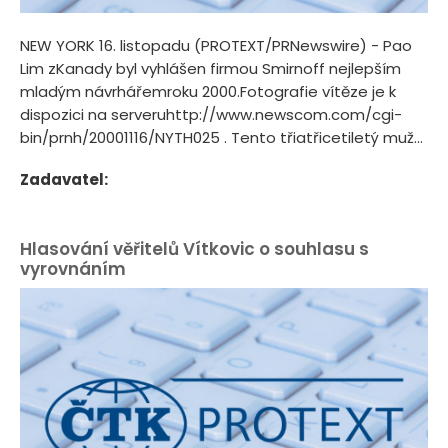
NEW YORK 16. listopadu (PROTEXT/PRNewswire) - Pao
Lim zKanady byl vyhlášen firmou Smirnoff nejlepším
mladým návrhářemroku 2000.Fotografie vítěze je k
dispozici na serveruhttp://www.newscom.com/cgi-
bin/prnh/20001116/NYTH025 . Tento třiatřicetiletý muž...
Zadavatel:
Hlasování věřitelů Vítkovic o souhlasu s
vyrovnáním