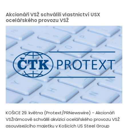
Akcionáři VSŽ schválili vlastnictví USX
ocelářského provozu VSŽ
KOŠICE 29. května (Protext/PRNewswire) - Akcionáři
VSŽrámcově schválili akvizici ocelářského provozu VSŽ
asouvisejícího majetku v Košicích US Steel Group