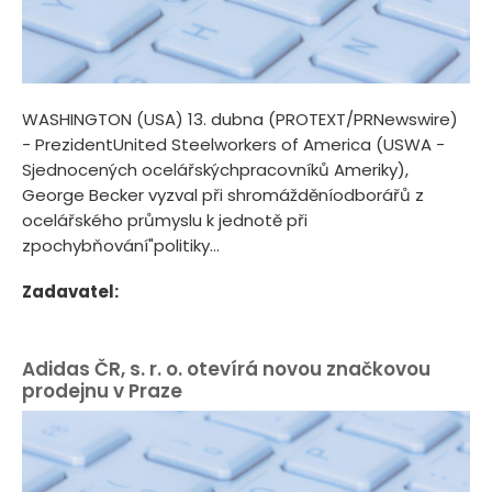
WASHINGTON (USA) 13. dubna (PROTEXT/PRNewswire)
- PrezidentUnited Steelworkers of America (USWA -
Sjednocených ocelářskýchpracovníků Ameriky),
George Becker vyzval při shromážděníodborářů z
ocelářského průmyslu k jednotě při
zpochybňování"politiky...
Zadavatel:
Adidas ČR, s. r. o. otevírá novou značkovou
prodejnu v Praze