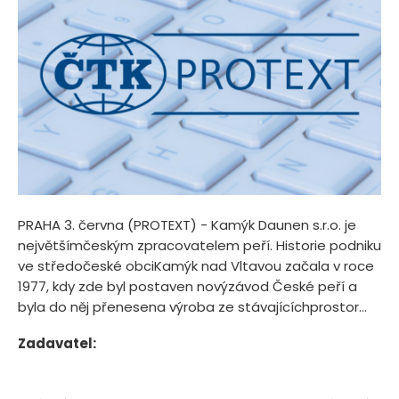
PRAHA 3. června (PROTEXT) - Kamýk Daunen s.r.o. je
největšímčeským zpracovatelem peří. Historie podniku
ve středočeské obciKamýk nad Vltavou začala v roce
1977, kdy zde byl postaven novýzávod České peří a
byla do něj přenesena výroba ze stávajícíchprostor...
Zadavatel: