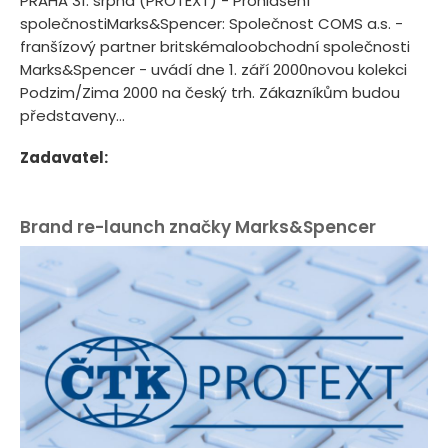
PRAHA 31. srpna (PROTEXT) - Prohlášení
společnostiMarks&Spencer: Společnost COMS a.s. -
franšízový partner britskémaloobchodní společnosti
Marks&Spencer - uvádí dne 1. září 2000novou kolekci
Podzim/Zima 2000 na český trh. Zákazníkům budou
představeny...
Zadavatel:
Brand re-launch značky Marks&Spencer