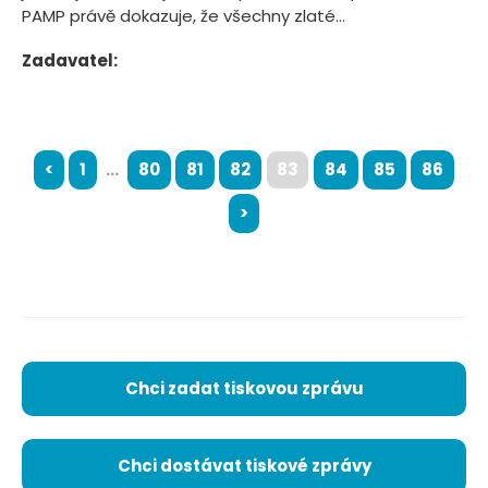
PAMP právě dokazuje, že všechny zlaté...
Zadavatel:
<
1
...
80
81
82
83
84
85
86
>
Chci zadat tiskovou zprávu
Chci dostávat tiskové zprávy