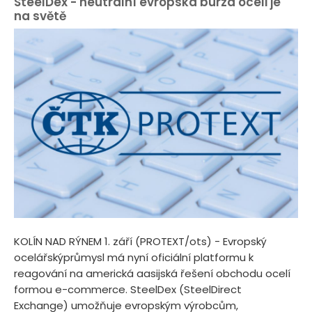
SteelDex - neutrální evropská burza oceli je
na světě
KOLÍN NAD RÝNEM 1. září (PROTEXT/ots) - Evropský
ocelářskýprůmysl má nyní oficiální platformu k
reagování na americká aasijská řešení obchodu ocelí
formou e-commerce. SteelDex (SteelDirect
Exchange) umožňuje evropským výrobcům,