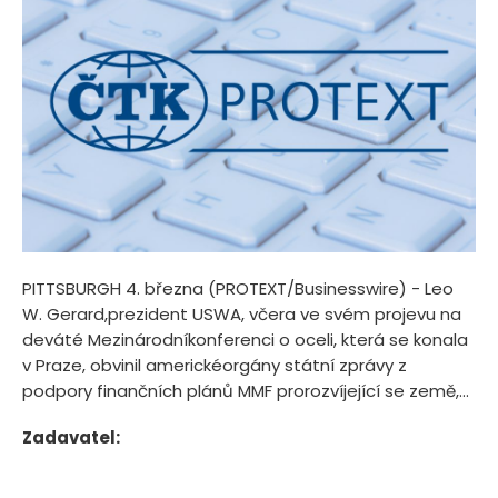
PITTSBURGH 4. března (PROTEXT/Businesswire) - Leo
W. Gerard,prezident USWA, včera ve svém projevu na
deváté Mezinárodníkonferenci o oceli, která se konala
v Praze, obvinil americkéorgány státní zprávy z
podpory finančních plánů MMF prorozvíjející se země,...
Zadavatel: