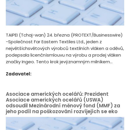
TAIPEI (Tchaj-wan) 24. března (PROTEXT/Businesswire)
-Společnost Far Eastern Textiles Ltd., jeden z
největšíchsvětových výrobců textilních vláken a oděvů,
podepsala licenčnísmlouvu na výrobu a prodej vláken
značky Ingeo. Tento krok jevýznamným milníkem...
Zadavatel:
Asociace amerických ocelářů: Prezident
Asociace amerických ocelářů (USWA)
odsoudil Mezinárodní měnový fond (MMF) za
jeho podíl na poškozování rozvíjejích se eko