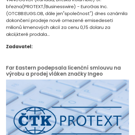
března(PROTEXT/Businesswire) - EuroGas Inc.
(OTCBB:EUGS.OB, dále jen"společnost") dnes oznámila
dokončení prodeje nové omezené emisedeseti
milionů kmenových akcií za cenu 0,15 dolaru za
akcii,které prodala...
Zadavatel:
Far Eastern podepsala licenční smlouvu na
výrobu a prodej vláken značky Ingeo