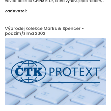
vévodí kolekce CHINA BLUE, která vyhovujepotřebám,...
Zadavatel:
Výprodej kolekce Marks & Spencer -
podzim/zima 2002