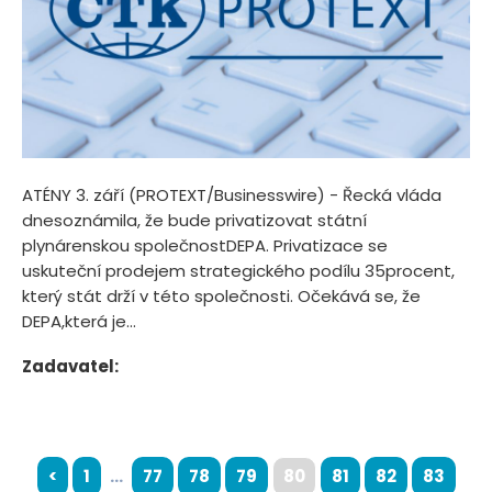
ATÉNY 3. září (PROTEXT/Businesswire) - Řecká vláda
dnesoznámila, že bude privatizovat státní
plynárenskou společnostDEPA. Privatizace se
uskuteční prodejem strategického podílu 35procent,
který stát drží v této společnosti. Očekává se, že
DEPA,která je...
Zadavatel:
<
1
...
77
78
79
80
81
82
83