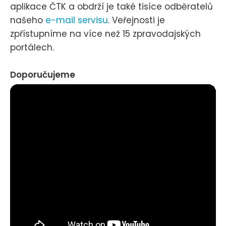
aplikace ČTK a obdrží je také tisíce odběratelů
našeho
e-mail servisu
. Veřejnosti je
zpřístupníme na více než 15 zpravodajských
portálech.
Doporučujeme