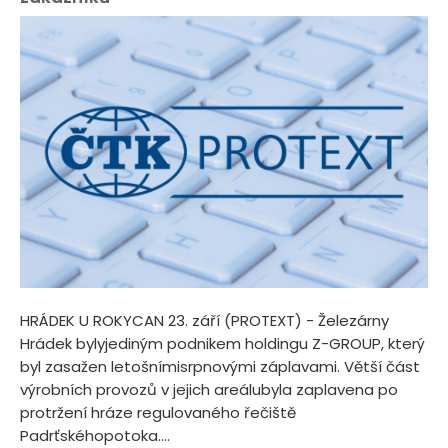
HRÁDEK U ROKYCAN 23. září (PROTEXT) - Železárny
Hrádek bylyjediným podnikem holdingu Z-GROUP, který
byl zasažen letošnímisrpnovými záplavami. Větší část
výrobních provozů v jejich areálubyla zaplavena po
protržení hráze regulovaného řečiště
Padrťskéhopotoka....