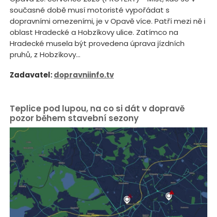
současné době musí motoristé vypořádat s
dopravními omezeními, je v Opavě více. Patří mezi ně i
oblast Hradecké a Hobzíkovy ulice. Zatímco na
Hradecké musela být provedena úprava jízdních
pruhů, z Hobzíkovy...
Zadavatel:
dopravniinfo.tv
Teplice pod lupou, na co si dát v dopravě
pozor během stavební sezony