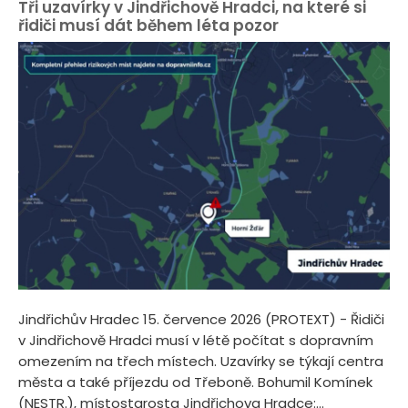
Tři uzavírky v Jindřichově Hradci, na které si
řidiči musí dát během léta pozor
Jindřichův Hradec 15. července 2026 (PROTEXT) - Řidiči
v Jindřichově Hradci musí v létě počítat s dopravním
omezením na třech místech. Uzavírky se týkají centra
města a také příjezdu od Třeboně. Bohumil Komínek
(NESTR.), místostarosta Jindřichova Hradce:...