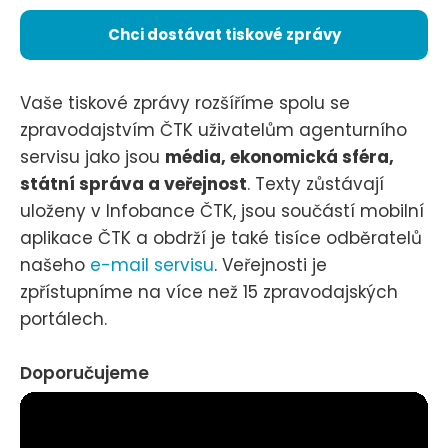
Chci dostávat tiskové zprávy
Vaše tiskové zprávy rozšíříme spolu se
zpravodajstvím ČTK uživatelům agenturního
servisu jako jsou
média, ekonomická sféra,
státní správa a veřejnost
. Texty zůstávají
uloženy v Infobance ČTK, jsou součástí mobilní
aplikace ČTK a obdrží je také tisíce odběratelů
našeho
e-mail servisu
. Veřejnosti je
zpřístupníme na více než 15 zpravodajských
portálech.
Doporučujeme