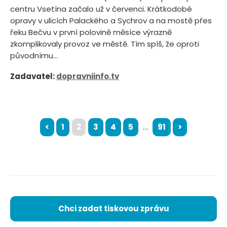
centru Vsetína začalo už v červenci. Krátkodobé
opravy v ulicích Palackého a Sychrov a na mostě přes
řeku Bečvu v první polovině měsíce výrazně
zkomplikovaly provoz ve městě. Tím spíš, že oproti
původnímu...
Zadavatel:
dopravniinfo.tv
<
1
2
3
4
5
...
91
>
Chci zadat tiskovou zprávu