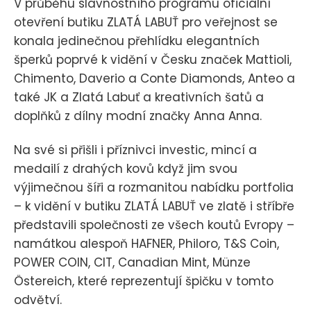
V průběhu slavnostního programu oficiální
otevření butiku ZLATÁ LABUŤ pro veřejnost se
konala jedinečnou přehlídku elegantních
šperků poprvé k vidění v Česku značek Mattioli,
Chimento, Daverio a Conte Diamonds, Anteo a
také JK a Zlatá Labuť a kreativních šatů a
doplňků z dílny modní značky Anna Anna.
Na své si přišli i příznivci investic, mincí a
medailí z drahých kovů když jim svou
výjimečnou šíři a rozmanitou nabídku portfolia
– k vidění v butiku ZLATÁ LABUŤ ve zlatě i stříbře
představili společnosti ze všech koutů Evropy –
namátkou alespoň HAFNER, Philoro, T&S Coin,
POWER COIN, CIT, Canadian Mint, Münze
Östereich, které reprezentují špičku v tomto
odvětví.