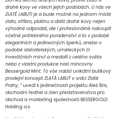
zlomků těchto drahých kovů, prostě zlato a
drahé kovy ve všech jejich podobách. U nás ve
ZLATÉ LABUTI je a bude možné na jednom místě
zlato, stříbro, platinu a další drahé kovy nejen
výhodně odprodat, ale i profesionálně nakoupit
včetně potřebného poradenství a to v podobě
elegantních a jedinečných šperků, anebo v
podobě sběratelských, uměleckých či
investičních mincí a medailí z celého světa
nebo z vlastní produkce naší mincovny
Bessergold Mint. To vše nabízí unikátní butikový
prodejní koncept ZLATÁ LABUŤ v srdci Zlaté
Prahy, “
uvedl k jedinečnosti projektu Aleš Brix,
obchodní ředitel a člen představenstva pro
obchod a marketing společnosti BESSERGOLD
Holding a.s.