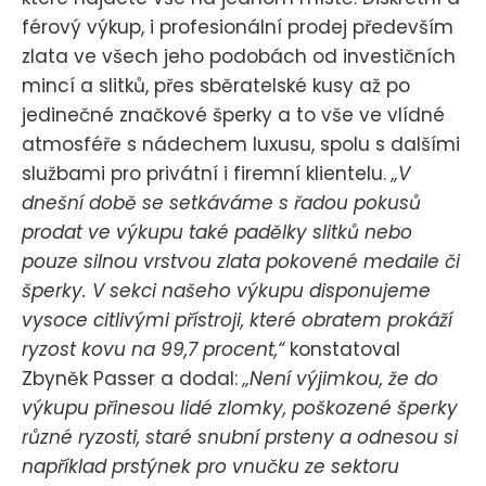
férový výkup, i profesionální prodej především
zlata ve všech jeho podobách od investičních
mincí a slitků, přes sběratelské kusy až po
jedinečné značkové šperky a to vše ve vlídné
atmosféře s nádechem luxusu, spolu s dalšími
službami pro privátní i firemní klientelu.
„V
dnešní době se setkáváme s řadou pokusů
prodat ve výkupu také padělky slitků nebo
pouze silnou vrstvou zlata pokovené medaile či
šperky. V sekci našeho výkupu disponujeme
vysoce citlivými přístroji, které obratem prokáží
ryzost kovu na 99,7 procent,“
konstatoval
Zbyněk Passer a dodal:
„Není výjimkou, že do
výkupu přinesou lidé zlomky, poškozené šperky
různé ryzosti, staré snubní prsteny a odnesou si
například prstýnek pro vnučku ze sektoru