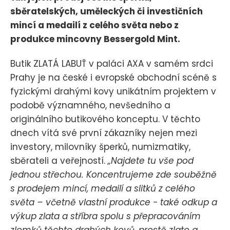
sběratelských, uměleckých či investičních
mincí a medailí z celého světa nebo z
produkce mincovny Bessergold Mint.
Butik ZLATÁ LABUŤ v paláci AXA v samém srdci
Prahy je na české i evropské obchodní scéně s
fyzickými drahými kovy unikátním projektem v
podobě významného, nevšedního a
originálního butikového konceptu. V těchto
dnech vítá své první zákazníky nejen mezi
investory, milovníky šperků, numizmatiky,
sběrateli a veřejností.
„Najdete tu vše pod
jednou střechou. Koncentrujeme zde souběžně
s prodejem mincí, medailí a slitků z celého
světa – včetně vlastní produkce - také odkup a
výkup zlata a stříbra spolu s přepracováním