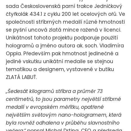
sada Československá parní trakce Jedničkový
čtyřkolák 434.1 z cyklu 200 let ocelových ořů. Ve
společnosti stříbrných medailí různé hmotnosti
se pyšní uncová zlatá mince ražená v licenci.
Unikátnost tohoto projektu podporuje použití
hologramů a jméno autora ak. soch. Vladimíra
Oppla. Především pak hmotnost jedinečné a
jediné vskutku unikátní medaile se stejnou
tematikou a designem, vystavené v butiku
ZLATÁ LABUŤ.
„Šedesát kilogramů stříbra a průměr 73
centimetrů, to jsou parametry největší stříbrné
medailí v evropském měřítku, opatřené
největším světovým nano-hologramem, která
byla rovněž odhalena v průběhu slavnostního
večera,“
popsal Michal Drtina, CEO a předseda