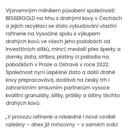
Významným milníkem působení společnosti
BESSERGOLD na trhu s drahými kovy v Čechách
a jejich recyklaci se stalo vybudování vlastní
rafinerie na Vysočině spolu s výkupem
drahých kovů ve všech jeho podobách od
investičních slitků, mincí, medailí přes šperky a
zlomky zlata, stříbra, platiny či palladia na
pobočkách v Praze a Ostravě v roce 2022.
Společnost nyní úspěšně zlato a další drahé
kovy přepracovává, dodává na český trh i
zahraničním smluvním partnerům vysoce
kvalitní granuláty, slitky, prášky a slitiny těchto
drahých kovů.
„V provozu rafinerie a následně i nově vzniklé
ražebny – dnes již mincovny – v samém srdci