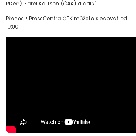
Plzeň), Karel Kolitsch (ČAA) a další.
Přenos z PressCentra ČTK můžete sledovat od
10:00.