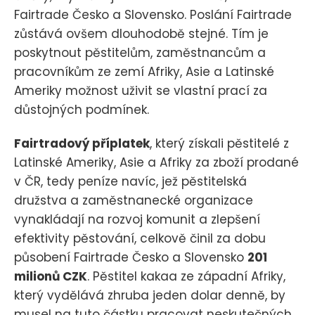
Fairtrade Česko a Slovensko. Poslání Fairtrade
zůstává ovšem dlouhodobě stejné. Tím je
poskytnout pěstitelům, zaměstnancům a
pracovníkům ze zemí Afriky, Asie a Latinské
Ameriky možnost uživit se vlastní prací za
důstojných podmínek.
Fairtradový příplatek
, který získali pěstitelé z
Latinské Ameriky, Asie a Afriky za zboží prodané
v ČR, tedy peníze navíc, jež pěstitelská
družstva a zaměstnanecké organizace
vynakládají na rozvoj komunit a zlepšení
efektivity pěstování, celkově činil za dobu
působení Fairtrade Česko a Slovensko
201
milionů CZK
. Pěstitel kakaa ze západní Afriky,
který vydělává zhruba jeden dolar denně, by
musel na tuto částku pracovat neskutečných