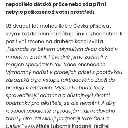
nepodílela dětská práce nebo zda při ní
nebylo poškozeno životní prostředí.
Už dvacet let mohou lidé v Česku přispívat
svými každodenními nákupními rozhodnutími k
pozitivní změně na druhém konci světa.
„Fairtrade se během uplynulých dvou dekád v
mnohém změnil. Původně jsme začínali v
malých speciálních fair trade obchodech.
Významný nárůst v prodejích přišel s poptávkou
zákazníků a po vstupu fairtradového zboží do
prodejů v řetězcích. Myšlenka hnutí, tedy
spravedlivější odměna a důstojnější životní
podmínky pro pěstitele, se ale nemění. A díky
rostoucí popularitě a prodejům fairtradového
zboží ji čím dál silněji podporují také Češi a
Češky,”
vysvětluje Lubomír Kadaně, ředitel