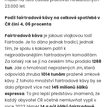
23.000 let.
Podíl fairtradové kávy na celkové spotřebě v
ČR činí 4, 06 procenta
Fairtradová káva
je jakousi vlajkovou lodí
Fairtrade. Je to dáno jednak tradicí, jednak
tím, že spolu s kakaem patří k
nejprodávanějším fairtradovým komoditám.
Za loňský rok se jí na českém trhu prodalo
1268
tun
. Jde o hmotnost nepražených zrn, která
odpovídá zhruba
1014 tunám
pražené zrnkové
kávy. Z tohoto množství fairtradové kávy by se
dalo připravit více než
145 milionů
šálků
espressa
. To pro lepší představu znamená, že
každý obyvatel ČR včetně nemluvňat vypil v
roce 2023 téměř
14 a půl šálků fairtradové