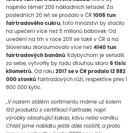
naplnilo téměř 200 nákladních letadel. Za
posledních 20 let se prodalo v ČR
1006 tun
fairtradového cukru
, toto množství by stačilo
na upečení více než 5 milionů bábovek. Od
uvedení na trh v roce 2011 se také v ČR a na
Slovensku zkonzumovalo více než
4140 tun
fairtradových banánů
. Kdybychom je seřadili
za sebe, vytvořily by řadu dlouhou skoro
6 tisíc
kilometrů.
Od roku
2017 se v ČR prodalo 12 882
000 stonků
fairtradových růží, respektive přes 1
800 000 kytic.
„V našem stálém sortimentu máme už kolem
100 produktů s certifikací Fairtrade, např.
výrobky obsahující kakao, kávu nebo vanilku.
Chtěli jsme nabídku ještě dále rozšířit, a proto