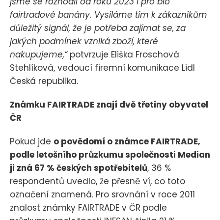
jsme se rozhodli od roku 2023 i pro bio
fairtradové banány. Vysíláme tím k zákazníkům
důležitý signál, že je potřeba zajímat se, za
jakých podmínek vzniká zboží, které
nakupujeme,“
potvrzuje Eliška Froschová
Stehlíková, vedoucí firemní komunikace Lidl
Česká republika.
Známku FAIRTRADE znají dvě třetiny obyvatel
ČR
Pokud jde
o povědomí o známce FAIRTRADE,
podle letošního průzkumu společnosti Median
ji zná 67 % českých spotřebitelů
, 36 %
respondentů uvedlo, že přesně ví, co toto
označení znamená. Pro srovnání v roce 2011
znalost známky FAIRTRADE v ČR podle