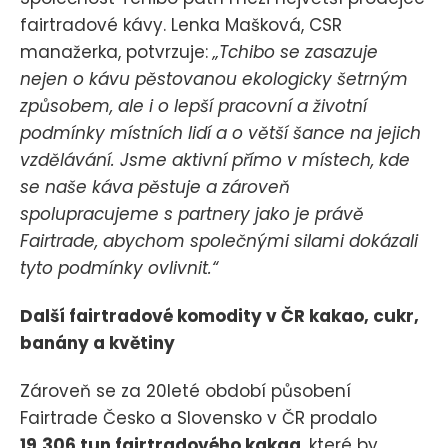
fairtradové kávy. Lenka Mašková, CSR
manažerka, potvrzuje:
„Tchibo se zasazuje
nejen o kávu pěstovanou ekologicky šetrným
způsobem, ale i o lepší pracovní a životní
podmínky místních lidí a o větší šance na jejich
vzdělávání. Jsme aktivní přímo v místech, kde
se naše káva pěstuje a zároveň
spolupracujeme s partnery jako je právě
Fairtrade, abychom společnými silami dokázali
tyto podmínky ovlivnit.“
Další fairtradové komodity v ČR kakao, cukr,
banány a květiny
Zároveň se za 20leté období působení
Fairtrade Česko a Slovensko v ČR prodalo
19.306 tun fairtradového kakaa
, které by