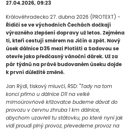
27.04.2026, 09:23
Královéhradecko 27. dubna 2026 (PROTEXT) -
Řidiči se ve východních Čechách dočkají
výrazného zlepšení dopravy už letos. Zejména
ti, kteří cestují směrem na Jičín a zpět. Nový
úsek dálnice D35 mezi Plotišti a Sadovou se
otevře jako předčasný vánoční dárek. Už za
pár týdnů na právě budovaném úseku dojde
k první důležité změně.
Jan Rýdl, tiskový mluvčí, ŘSD: "
Tady na tom
konci přímo u dálnice D11 na velké
mimoúrovňové křižovatce budeme dávat do
provozu v červnu zhruba 1 km dálnice,
abychom uzavřeli tu státovku, po které nyní jak
vidí proudí plný provoz, převedeme provoz na