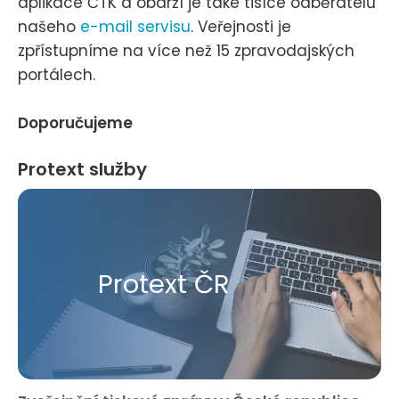
aplikace ČTK a obdrží je také tisíce odběratelů
našeho
e-mail servisu
. Veřejnosti je
zpřístupníme na více než 15 zpravodajských
portálech.
Doporučujeme
Protext služby
Protext ČR