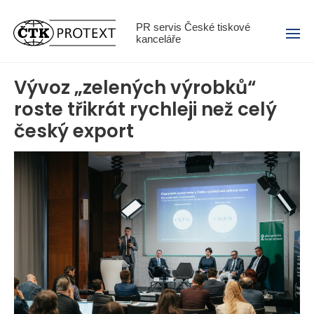
Menu
PR servis České tiskové
kanceláře
Vývoz „zelených výrobků“
roste třikrát rychleji než celý
český export