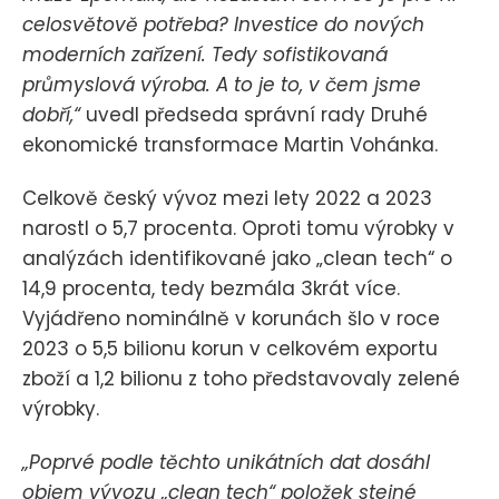
celosvětově potřeba? Investice do nových
moderních zařízení. Tedy sofistikovaná
průmyslová výroba. A to je to, v čem jsme
dobří,“
uvedl předseda správní rady Druhé
ekonomické transformace Martin Vohánka.
Celkově český vývoz mezi lety 2022 a 2023
narostl o 5,7 procenta. Oproti tomu výrobky v
analýzách identifikované jako „clean tech“ o
14,9 procenta, tedy bezmála 3krát více.
Vyjádřeno nominálně v korunách šlo v roce
2023 o 5,5 bilionu korun v celkovém exportu
zboží a 1,2 bilionu z toho představovaly zelené
výrobky.
„Poprvé podle těchto unikátních dat dosáhl
objem vývozu „clean tech“ položek stejné