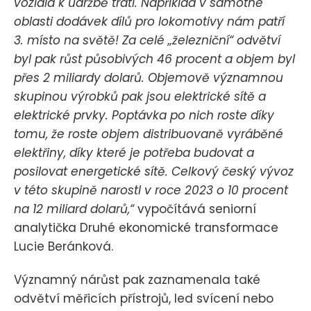
vozidla k údržbě tratí. Například v samotné
oblasti dodávek dílů pro lokomotivy nám patří
3. místo na světě! Za celé „železniční“ odvětví
byl pak růst působivých 46 procent a objem byl
přes 2 miliardy dolarů. Objemově významnou
skupinou výrobků pak jsou elektrické sítě a
elektrické prvky. Poptávka po nich roste díky
tomu, že roste objem distribuovaně vyráběné
elektřiny, díky které je potřeba budovat a
posilovat energetické sítě. Celkový český vývoz
v této skupině narostl v roce 2023 o 10 procent
na 12 miliard dolarů,“
vypočítává seniorní
analytička Druhé ekonomické transformace
Lucie Beránková.
Významný nárůst pak zaznamenala také
odvětví měřicích přístrojů, led svícení nebo