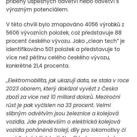
příběhy úspěšných odvětví nebo odvětví s
výrazným potenciálem.
V této chvíli bylo zmapováno 4056 výrobků z
5606 vývozních položek, což představuje 88
procent českého vývozu. Jako „clean tech“ je
identifikováno 501 položek a představuje to
více než pětinu celého českého vývozu,
konkrétně 21,4 procenta.
„Elektromobilita, jak ukazují data, se stala v roce
2023 oborem, který dokázal vyvézt z Česka
zboží za více než 10 miliard dolarů. Meziroční
růst je pak vyčíslen na 33 procent. Velmi
slibným odvětvím jsou železnice a kolejová
vozidla. Jde především o elektrická kolejová
vozidla poháněná trolejí, díly pro lokomotivy či