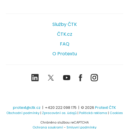
Služby ČTK
ČTK.cz
FAQ
O Protextu
LinkedIn
Twitter
Youtube
Facebook
Instagram
protext@ctk.cz
|
+420 222 098 175
| © 2026
Protext ČTK
Obchodní podmínky
|
Zpracování os. údajů
|
Politická reklama
|
Cookies
Chráněno službou reCAPTCHA
Ochrana soukromí
-
Smluvní podmínky