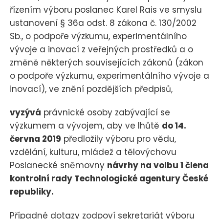
řízením výboru poslanec Karel Rais ve smyslu
ustanovení § 36a odst. 8 zákona č. 130/2002
Sb., o podpoře výzkumu, experimentálního
vývoje a inovací z veřejných prostředků a o
změně některých souvisejících zákonů (zákon
o podpoře výzkumu, experimentálního vývoje a
inovací), ve znění pozdějších předpisů,
vyzývá
právnické osoby zabývající se
výzkumem a vývojem, aby ve lhůtě
do 14.
června 2019
předložily výboru pro vědu,
vzdělání, kulturu, mládež a tělovýchovu
Poslanecké sněmovny
návrhy na volbu 1 člena
kontrolní rady Technologické agentury České
republiky.
Případné dotazy zodpoví sekretariát výboru