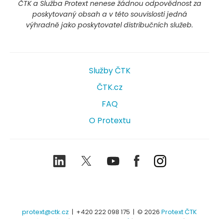
ČTK a Služba Protext nenese žádnou odpovědnost za
poskytovaný obsah a v této souvislosti jedná
výhradně jako poskytovatel distribučních služeb.
Služby ČTK
ČTK.cz
FAQ
O Protextu
LinkedIn
Twitter
Youtube
Facebook
Instagram
protext@ctk.cz
|
+420 222 098 175
| © 2026
Protext ČTK