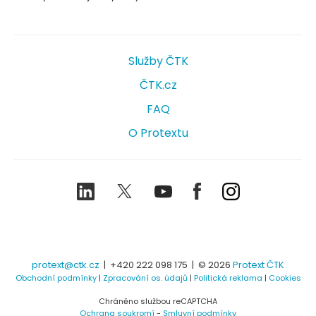
Služby ČTK
ČTK.cz
FAQ
O Protextu
LinkedIn
Twitter
Youtube
Facebook
Instagram
protext@ctk.cz
|
+420 222 098 175
| © 2026
Protext ČTK
Obchodní podmínky
|
Zpracování os. údajů
|
Politická reklama
|
Cookies
Chráněno službou reCAPTCHA
Ochrana soukromí
-
Smluvní podmínky