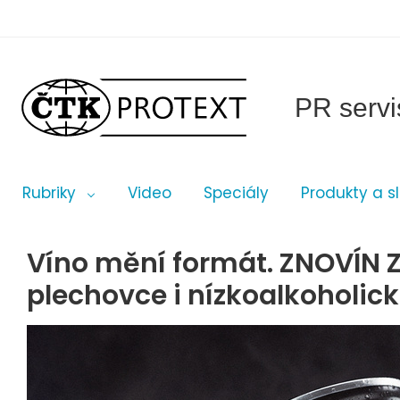
PR servi
Rubriky
Video
Speciály
Produkty a s
Víno mění formát. ZNOVÍN 
plechovce i nízkoalkoholic