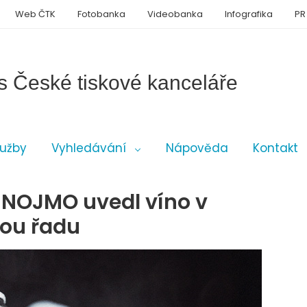
Web ČTK
Fotobanka
Videobanka
Infografika
PR
s České tiskové kanceláře
lužby
Vyhledávání
Nápověda
Kontakt
ZNOJMO uvedl víno v
kou řadu