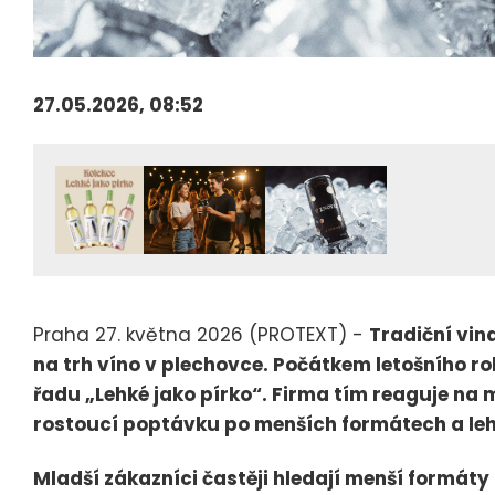
27.05.2026, 08:52
Praha 27. května 2026 (PROTEXT) -
Tradiční vi
na trh víno v plechovce. Počátkem letošního r
řadu „Lehké jako pírko“. Firma tím reaguje na m
rostoucí poptávku po menších formátech a lehč
Mladší zákazníci častěji hledají menší formáty 