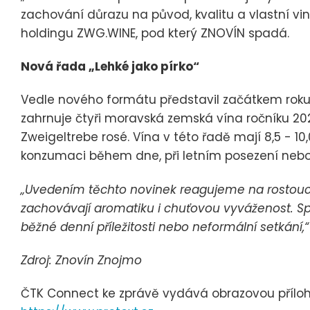
zachování důrazu na původ, kvalitu a vlastní vini
holdingu ZWG.WINE, pod který ZNOVÍN spadá.
Nová řada „Lehké jako pírko“
Vedle nového formátu představil začátkem roku Z
zahrnuje čtyři moravská zemská vína ročníku 20
Zweigeltrebe rosé. Vína v této řadě mají 8,5 - 10
konzumaci během dne, při letním posezení nebo
„Uvedením těchto novinek reagujeme na rostoucí z
zachovávají aromatiku i chuťovou vyváženost. Spo
běžné denní příležitosti nebo neformální setkání,“
Zdroj: Znovín Znojmo
ČTK Connect ke zprávě vydává obrazovou přílohu,