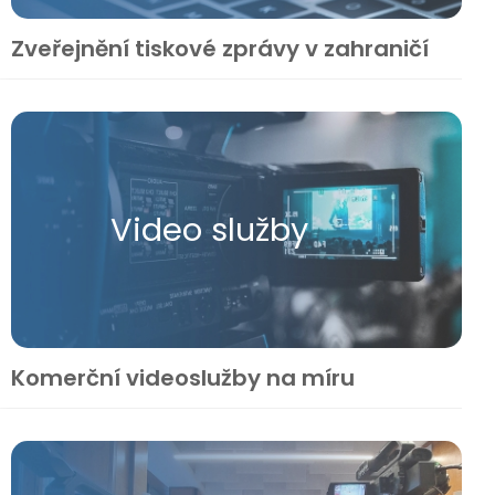
Zveřejnění tiskové zprávy v zahraničí
Video služby
Komerční videoslužby na míru