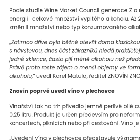
Podle studie Wine Market Council generace Z a mi
energii i celkové množství vypitého alkoholu. A
změnili množství nebo typ konzumovaného alkohol
„Zatímco dříve bylo běžné otevřít doma klasicko
s návštěvou, dnes část zákazníků hledá praktičtějš
jedné sklence, často pijí méně alkoholu než předch
Právě proto roste zájem o menší objemy ve form
alkoholu,“
uvedl Karel Matula, ředitel ZNOVÍN ZN
Znovín poprvé uvedl víno v plechovce
Vinařství tak na trh přivedlo jemně perlivé bíl
0,25 litru. Produkt je určen především pro nefor
koncertech, piknicích nebo při cestování. Víno 
„Uvedení vína v plechovce představuje významný