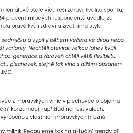
leniálové stále více řeší zdraví, kvalitu spánku,
ž 24 procent mladých respondentů uvedlo, že
u právě kvůli zdraví a životnímu stylu.
u sedmičku a vypít ji během večera ve dvou nebo
í varianty. Nechtějí otevírat velkou lahev kvůli
ozí generace a zároveň chtějí větší flexibilitu.
átu plechovek, stejně tak vína s nižším obsahem
OJMO.
é cuvée z moravských vinic v plechovce o objemu
mální konzumaci například na festivalech,
je vyrobeno z vlastních moravských hroznů.
 milník. Reagujeme tak na aktuální trendy při