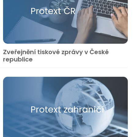
Protext ČR
Zveřejnění tiskové zprávy v České
republice
Protext zahraničí