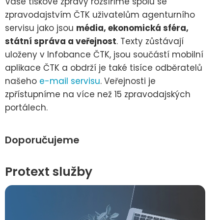
Vaše tiskové zprávy rozšíříme spolu se
zpravodajstvím ČTK uživatelům agenturního
servisu jako jsou
média, ekonomická sféra,
státní správa a veřejnost
. Texty zůstávají
uloženy v Infobance ČTK, jsou součástí mobilní
aplikace ČTK a obdrží je také tisíce odběratelů
našeho
e-mail servisu
. Veřejnosti je
zpřístupníme na více než 15 zpravodajských
portálech.
Doporučujeme
Protext služby