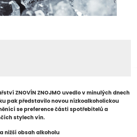
nařství ZNOVÍN ZNOJMO uvedlo v minulých dnech
oku pak představilo novou nízkoalkoholickou
ěnící se preference části spotřebitelů a
ích stylech vín.
a nižší obsah alkoholu