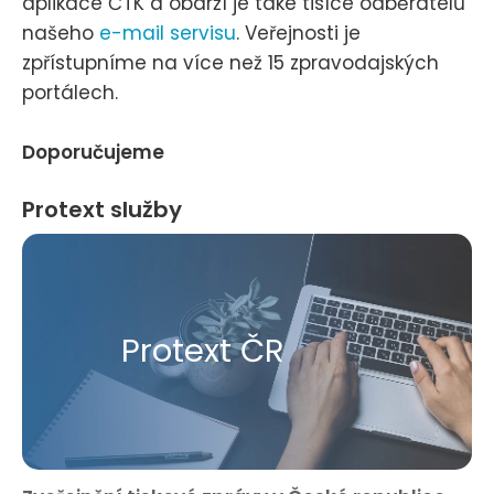
aplikace ČTK a obdrží je také tisíce odběratelů
našeho
e-mail servisu
. Veřejnosti je
zpřístupníme na více než 15 zpravodajských
portálech.
Doporučujeme
Protext služby
Protext ČR