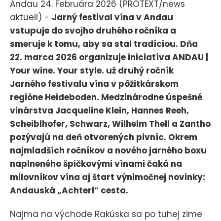
Andau 24. Februára 2026 (PROTEXT/news
aktuell) -
Jarný festival vína v Andau
vstupuje do svojho druhého ročníka a
smeruje k tomu, aby sa stal tradíciou. Dňa
22. marca 2026 organizuje iniciatíva ANDAU |
Your wine. Your style. už druhý ročník
Jarného festivalu vína v pôžitkárskom
regióne Heideboden. Medzinárodne úspešné
vinárstva Jacqueline Klein, Hannes Reeh,
Scheiblhofer, Schwarz, Wilhelm Thell a Zantho
pozývajú na deň otvorených pivníc. Okrem
najmladších ročníkov a nového jarného boxu
naplneného špičkovými vínami čaká na
milovníkov vína aj štart výnimočnej novinky:
Andauská „Achterl“ cesta.
Najmä na východe Rakúska sa po tuhej zime