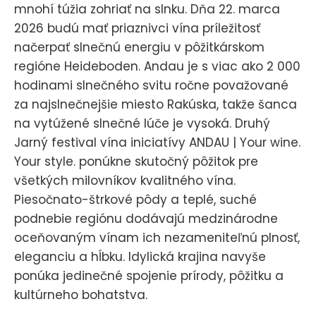
mnohí túžia zohriať na slnku. Dňa 22. marca
2026 budú mať priaznivci vína príležitosť
načerpať slnečnú energiu v pôžitkárskom
regióne Heideboden. Andau je s viac ako 2 000
hodinami slnečného svitu ročne považované
za najslnečnejšie miesto Rakúska, takže šanca
na vytúžené slnečné lúče je vysoká. Druhý
Jarný festival vína iniciatívy ANDAU | Your wine.
Your style. ponúkne skutočný pôžitok pre
všetkých milovníkov kvalitného vína.
Piesočnato-štrkové pôdy a teplé, suché
podnebie regiónu dodávajú medzinárodne
oceňovaným vínam ich nezameniteľnú plnosť,
eleganciu a hĺbku. Idylická krajina navyše
ponúka jedinečné spojenie prírody, pôžitku a
kultúrneho bohatstva.