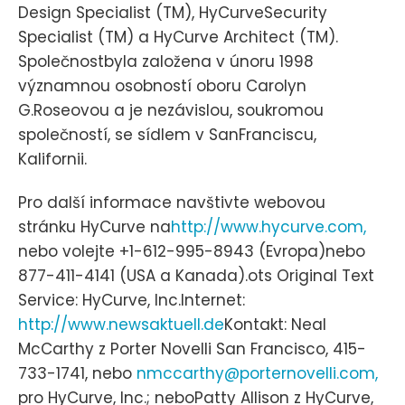
Design Specialist (TM), HyCurveSecurity
Specialist (TM) a HyCurve Architect (TM).
Společnostbyla založena v únoru 1998
významnou osobností oboru Carolyn
G.Roseovou a je nezávislou, soukromou
společností, se sídlem v SanFranciscu,
Kalifornii.
Pro další informace navštivte webovou
stránku HyCurve na
http://www.hycurve.com,
nebo volejte +1-612-995-8943 (Evropa)nebo
877-411-4141 (USA a Kanada).ots Original Text
Service: HyCurve, Inc.Internet:
http://www.newsaktuell.de
Kontakt: Neal
McCarthy z Porter Novelli San Francisco, 415-
733-1741, nebo
nmccarthy@porternovelli.com,
pro HyCurve, Inc.; neboPatty Allison z HyCurve,