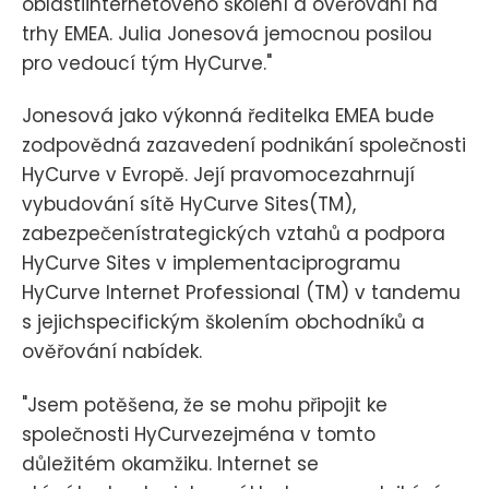
oblastiinternetového školení a ověřování na
trhy EMEA. Julia Jonesová jemocnou posilou
pro vedoucí tým HyCurve."
Jonesová jako výkonná ředitelka EMEA bude
zodpovědná zazavedení podnikání společnosti
HyCurve v Evropě. Její pravomocezahrnují
vybudování sítě HyCurve Sites(TM),
zabezpečenístrategických vztahů a podpora
HyCurve Sites v implementaciprogramu
HyCurve Internet Professional (TM) v tandemu
s jejichspecifickým školením obchodníků a
ověřování nabídek.
"Jsem potěšena, že se mohu připojit ke
společnosti HyCurvezejména v tomto
důležitém okamžiku. Internet se