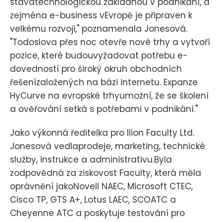
stávátechnologickou základnou v podnikání, a
zejména e-business vEvropě je připraven k
velkému rozvoji," poznamenala Jonesová.
"Todoslova přes noc otevře nové trhy a vytvoří
pozice, které budouvyžadovat potřebu e-
dovedností pro široký okruh obchodních
řešenízaložených na bázi internetu. Expanze
HyCurve na evropské trhyumožní, že se školení
a ověřování setká s potřebami v podnikání."
Jako výkonná ředitelka pro Ilion Faculty Ltd.
Jonesová vedlaprodeje, marketing, technické
služby, instrukce a administrativu.Byla
zodpovědná za ziskovost Faculty, která měla
oprávnění jakoNovell NAEC, Microsoft CTEC,
Cisco TP, GTS A+, Lotus LAEC, SCOATC a
Cheyenne ATC a poskytuje testování pro