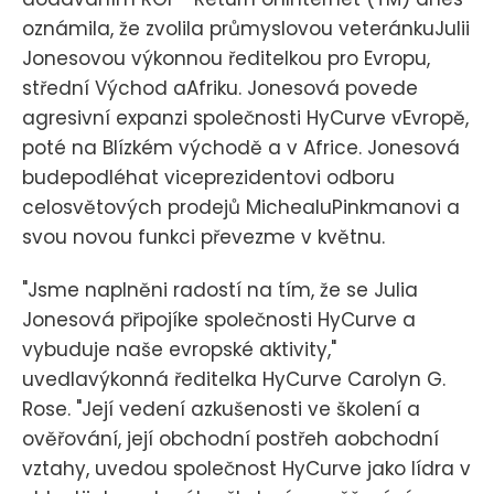
oznámila, že zvolila průmyslovou veteránkuJulii
Jonesovou výkonnou ředitelkou pro Evropu,
střední Východ aAfriku. Jonesová povede
agresivní expanzi společnosti HyCurve vEvropě,
poté na Blízkém východě a v Africe. Jonesová
budepodléhat viceprezidentovi odboru
celosvětových prodejů MichealuPinkmanovi a
svou novou funkci převezme v květnu.
"Jsme naplněni radostí na tím, že se Julia
Jonesová připojíke společnosti HyCurve a
vybuduje naše evropské aktivity,"
uvedlavýkonná ředitelka HyCurve Carolyn G.
Rose. "Její vedení azkušenosti ve školení a
ověřování, její obchodní postřeh aobchodní
vztahy, uvedou společnost HyCurve jako lídra v