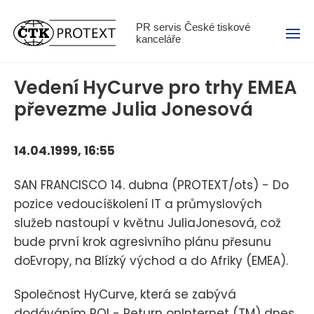
Menu
PR servis České tiskové
kanceláře
Vedení HyCurve pro trhy EMEA
převezme Julia Jonesová
14.04.1999, 16:55
SAN FRANCISCO 14. dubna (PROTEXT/ots) - Do
pozice vedoucíškolení IT a průmyslových
služeb nastoupí v květnu JuliaJonesová, což
bude první krok agresivního plánu přesunu
doEvropy, na Blízký východ a do Afriky (EMEA).
Společnost HyCurve, která se zabývá
dodáváním ROI - Return onInternet (TM) dnes