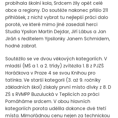
probíhala školní kola, Srdcem žily opět celé
obce a regiony. Do soutěže nakonec přišlo 211
přihlášek, z nichž vybrat tu nejlepší práci dalo
porotě, ve které mimo jiné zasedali herci
Studia Ypsilon Martin Dejdar, Jiří Lábus a Jan
Jiráň s ředitelem Ypsilonky Janem Schmidem,
hodně zabrat.
Soutěžilo se ve dvou věkových kategoriích. V
mladší (MŠ a 1. a 2. třídy) zvítězila 1. B z PJZŠ
Horáčkova v Praze 4 se svou Knihou pro
tatínka. Ve starší kategorii (3. až 9. ročníky
základních škol) získaly první místo dívky z 8. D
ZŠ s RVMPP Buzulucká v Teplicích za práci
Pomáháme srdcem. V obou hlavních
kategoriích porota udělila dokonce dvě třetí
místa. Mimořádnou cenu nejen za technickou