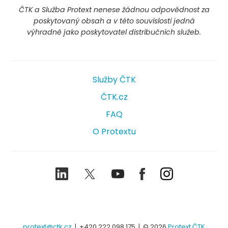
ČTK a Služba Protext nenese žádnou odpovědnost za
poskytovaný obsah a v této souvislosti jedná
výhradně jako poskytovatel distribučních služeb.
Služby ČTK
ČTK.cz
FAQ
O Protextu
LinkedIn
Twitter
Youtube
Facebook
Instagram
protext@ctk.cz
|
+420 222 098 175
| © 2026
Protext ČTK