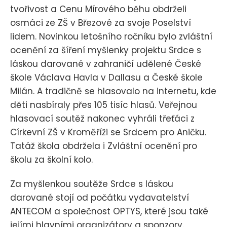
tvořivost a Cenu Mírového běhu obdrželi
osmáci ze ZŠ v Březové za svoje Poselství
lidem. Novinkou letošního ročníku bylo zvláštní
ocenění za šíření myšlenky projektu Srdce s
láskou darované v zahraničí udělené České
škole Václava Havla v Dallasu a České škole
Milán. A tradičně se hlasovalo na internetu, kde
děti nasbíraly přes 105 tisíc hlasů. Veřejnou
hlasovací soutěž nakonec vyhráli třeťáci z
Církevní ZŠ v Kroměříži se Srdcem pro Aničku.
Tatáž škola obdržela i Zvláštní ocenění pro
školu za školní kolo.
Za myšlenkou soutěže Srdce s láskou
darované stojí od počátku vydavatelství
ANTECOM a společnost OPTYS, které jsou také
jejími hlavními organizátory a sponzory.