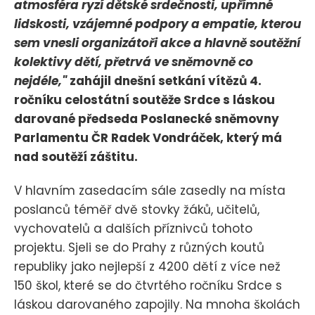
atmosféra ryzí dětské srdečnosti, upřímné
lidskosti, vzájemné podpory a empatie, kterou
sem vnesli organizátoři akce a hlavně soutěžní
kolektivy dětí, přetrvá ve sněmovně co
nejdéle,"
zahájil dnešní setkání vítězů 4.
ročníku celostátní soutěže Srdce s láskou
darované předseda Poslanecké sněmovny
Parlamentu ČR Radek Vondráček, který má
nad soutěží záštitu.
V hlavním zasedacím sále zasedly na místa
poslanců téměř dvě stovky žáků, učitelů,
vychovatelů a dalších příznivců tohoto
projektu. Sjeli se do Prahy z různých koutů
republiky jako nejlepší z 4200 dětí z více než
150 škol, které se do čtvrtého ročníku Srdce s
láskou darovaného zapojily. Na mnoha školách