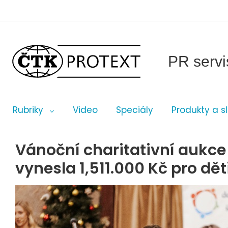
PR servi
Rubriky
Video
Speciály
Produkty a s
Vánoční charitativní aukc
vynesla 1,511.000 Kč pro d