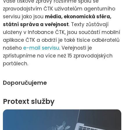
Vaše tiskové zprávy rozšíříme spolu se
zpravodajstvím ČTK uživatelům agenturního
servisu jako jsou
média, ekonomická sféra,
státní správa a veřejnost
. Texty zůstávají
uloženy v Infobance ČTK, jsou součástí mobilní
aplikace ČTK a obdrží je také tisíce odběratelů
našeho
e-mail servisu
. Veřejnosti je
zpřístupníme na více než 15 zpravodajských
portálech.
Doporučujeme
Protext služby