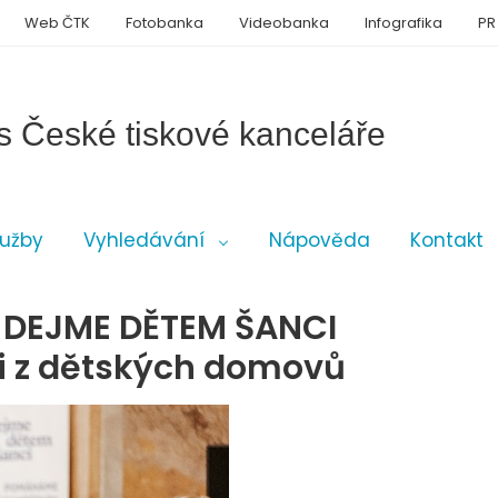
Web ČTK
Fotobanka
Videobanka
Infografika
PR
s České tiskové kanceláře
lužby
Vyhledávání
Nápověda
Kontakt
e DEJME DĚTEM ŠANCI
ěti z dětských domovů