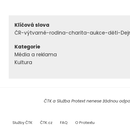
Klíčová slova
ČR-výtvarné-rodina-charita-aukce-děti-De
Kategorie
Média a reklama
Kultura
ČTK a Služba Protext nenese žádnou odpov
Služby ČTK
ČTK.cz
FAQ
O Protextu