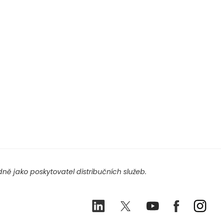
ě jako poskytovatel distribučních služeb.
LinkedIn
Twitter
Youtube
Facebook
Ins