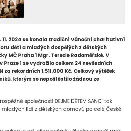
. 11. 2024 se konala tradiční Vánoční charitativní
ru dětí a mladých dospělých z dětských
tky MČ Praha 1 Mgr. Terezie Radoměřské. V
 Praze 1 se vydražilo celkem 24 nevšedních
l za rekordních 1,511.000 Kč. Celkový výtěžek
níků, kterým se nepoštěstilo žádnou ze
prospěšné společnosti DEJME DĚTEM ŠANCI tak
 a mladých lidí z dětských domovů po celé České
aukce je od jejího počátku členka dozorčí rady