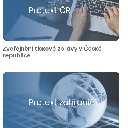
Protext ČR
Zveřejnění tiskové zprávy v České
republice
Protext zahraničí