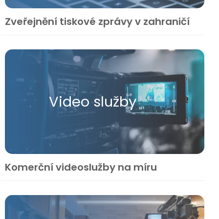
Zveřejnění tiskové zprávy v zahraničí
Video služby
Komerční videoslužby na míru