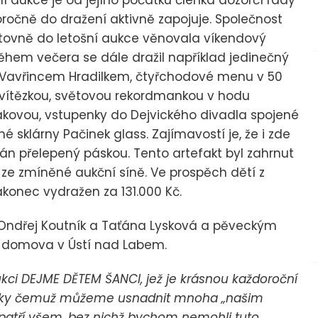
ročně do dražení aktivně zapojuje. Společnost
opětovně do letošní aukce věnovala víkendový
ěhem večera se dále dražil například jedinečný
ou Vavřincem Hradilkem, čtyřchodové menu v 50
vítězkou, světovou rekordmankou v hodu
kovou, vstupenky do Dejvického divadla spojené
né sklárny Pačinek glass. Zajímavostí je, že i zde
nán přelepený páskou. Tento artefakt byl zahrnut
 ze zmíněné aukční síně. Ve prospěch dětí z
konec vydražen za 131.000 Kč.
Ondřej Koutník a Taťána Lysková a pěveckým
ho domova v Ústí nad Labem.
kci DEJME DĚTEM ŠANCI, jež je krásnou každoroční
, díky čemuž můžeme usnadnit mnoha „našim
 patří všem, bez nichž bychom nemohli tuto