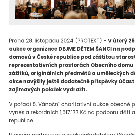
Praha 28. listopadu 2024 (PROTEXT) -
V úterý 26
aukce organizace DEJME DĚTEM ŠANCI na podpo
domovů v České republice pod záštitou staros
reprezentativních prostorách Obecního domu v
zážitků, originálních předmětů a uměleckých dě
akce navýšily ještě dodatečné příspěvky účast
zajímavých položek vydražit.
V pořadí 8. Vánoční charitativní aukce obecně 
vynesla rekordních 1,617.177 Kč na podporu dětí
republice.
Hlavním partnerem a spolupořadatelem Vánoční 