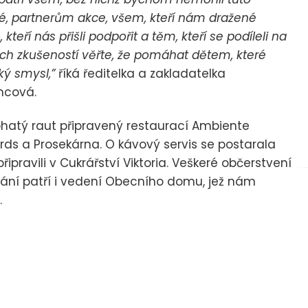
é, partnerům akce, všem, kteří nám dražené
eří nás přišli podpořit a těm, kteří se podíleli na
ých zkušeností věřte, že pomáhat dětem, které
ý smysl,”
říká ředitelka a zakladatelka
ncová.
bohatý raut připravený restaurací Ambiente
ards a Prosekárna. O kávový servis se postarala
pravili v Cukrářství Viktoria. Veškeré občerstvení
ání patří i vedení Obecního domu, jež nám
.