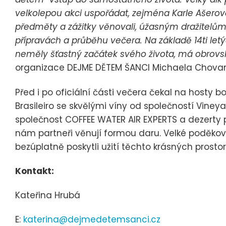
velkolepou akci uspořádat, zejména Karle Ašerov
předměty a zážitky věnovali, úžasným dražitelům, kt
přípravách a průběhu večera. Na základě 14ti let
neměly šťastný začátek svého života, má obrovsk
organizace DEJME DĚTEM ŠANCI Michaela Chova
Před i po oficiální části večera čekal na hosty 
Brasileiro se skvělými víny od společností Viney
společnost COFFEE WATER AIR EXPERTS a dezerty při
nám partneři věnují formou daru. Velké poděkov
bezúplatně poskytli užití těchto krásných prostor
Kontakt:
Kateřina Hrubá
E:
katerina@dejmedetemsanci.cz