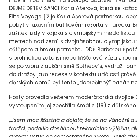
DEJME DĚTEM ŠANCI Karla Ašerová, která se každo
Elite Voyage, jíž je Karla Ašerová partnerkou, 
pobyt v luxusním butikovém rezortu v Turecku. B
zážitek jízdy v kajaku s olympijským medailist
metrech nad zemí s dvojnásobnou olympijskou 
oštěpem a hrdou patronkou DDŠ Barborou Špotá
s prohlídkou zákulisí nebo křišťálová váza z rodin
se po vzoru z aukční síně Sotheby´s, vydražil ba
do dražby jako recese v kontextu události právě
dětských domů byl tento „dobročinný“ banán na
Hosty provedla večerem moderátorská dvojice 
vystoupením jej zpestřila Amálie (18) z dětské
„Jsem moc šťastná a dojatá, že se na Vánoční au
tradicí, podařilo dosáhnout rekordního výtěžku
dětem“ vstup do samostatného života. Velký dík