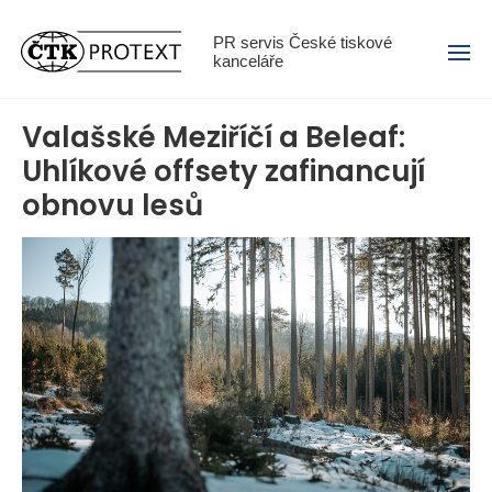
Menu
PR servis České tiskové
kanceláře
Valašské Meziříčí a Beleaf:
Uhlíkové offsety zafinancují
obnovu lesů