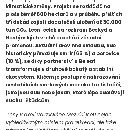
klimatické změny. Projekt se rozkládá na
ploše téměř 500 hektarů a v průběhu příštích
tří dekád zajistí dodatečné uložení až 30.000
tun CO₂. Lesní celek na rozhraní Beskyd a
Hostýnských vrchů prochází zásadní
proměnou. Aktuální dřevinná skladba, kde
historicky převažuje smrk (66 %) a borovice
(10 %), se díky partnerství s Beleaf
transformuje v druhově bohatý a stabilní
ekosystém. Klíčem je postupné nahrazování
nestabilních smrkových monokultur listnáči,
jako jsou dub nebo jasan, které lépe odolávají
suchu i škůdcům.
„
Lesy v okolí Valašského Meziříčí jsou nejen
vyhledávaným místem pro rekreaci, ale také