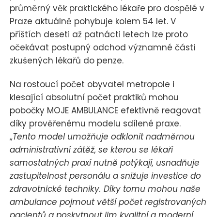
průměrný věk praktického lékaře pro dospělé v
Praze aktuálně pohybuje kolem 54 let. V
příštích deseti až patnácti letech lze proto
očekávat postupný odchod významné části
zkušených lékařů do penze.
Na rostoucí počet obyvatel metropole i
klesající absolutní počet praktiků mohou
pobočky MOJE AMBULANCE efektivně reagovat
díky prověřenému modelu sdílené praxe.
„
Tento model umožňuje odklonit nadměrnou
administrativní zátěž, se kterou se lékaři
samostatných praxí nutně potýkají, usnadňuje
zastupitelnost personálu a snižuje investice do
zdravotnické techniky. Díky tomu mohou naše
ambulance pojmout větší počet registrovaných
pacientů a poskytnout jim kvalitní a moderní