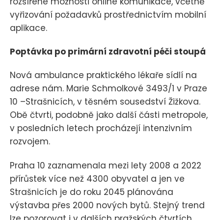
rozšířené možnosti online komunikace, včetně
vyřizování požadavků prostřednictvím mobilní
aplikace.
Poptávka po primární zdravotní péči stoupá
Nová ambulance praktického lékaře sídlí na
adrese nám. Marie Schmolkové 3493/1 v Praze
10 –Strašnicích, v těsném sousedství Žižkova.
Obě čtvrti, podobně jako další části metropole,
v posledních letech procházejí intenzivním
rozvojem.
Praha 10 zaznamenala mezi lety 2008 a 2022
přírůstek více než 4300 obyvatel a jen ve
Strašnicích je do roku 2045 plánována
výstavba přes 2000 nových bytů. Stejný trend
lze pozorovat i v dalších pražských čtvrtích,