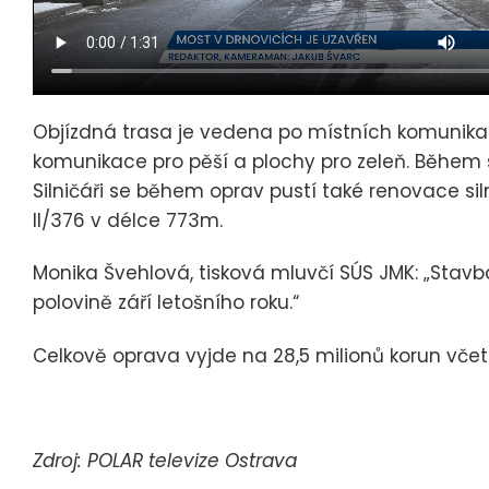
Objízdná trasa je vedena po místních komunikací
komunikace pro pěší a plochy pro zeleň. Během s
Silničáři se během oprav pustí také renovace sil
II/376 v délce 773m.
Monika Švehlová, tisková mluvčí SÚS JMK: „Stavb
polovině září letošního roku.“
Celkově oprava vyjde na 28,5 milionů korun včet
Zdroj: POLAR televize Ostrava