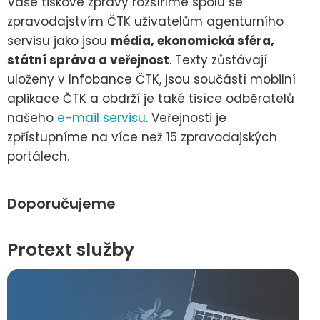
Vaše tiskové zprávy rozšíříme spolu se
zpravodajstvím ČTK uživatelům agenturního
servisu jako jsou
média, ekonomická sféra,
státní správa a veřejnost
. Texty zůstávají
uloženy v Infobance ČTK, jsou součástí mobilní
aplikace ČTK a obdrží je také tisíce odběratelů
našeho
e-mail servisu
. Veřejnosti je
zpřístupníme na více než 15 zpravodajských
portálech.
Doporučujeme
Protext služby