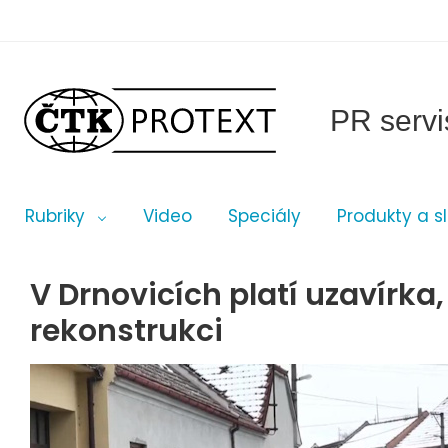
PR servi
Rubriky
Video
Speciály
Produkty a s
V Drnovicích platí uzavírka,
rekonstrukci