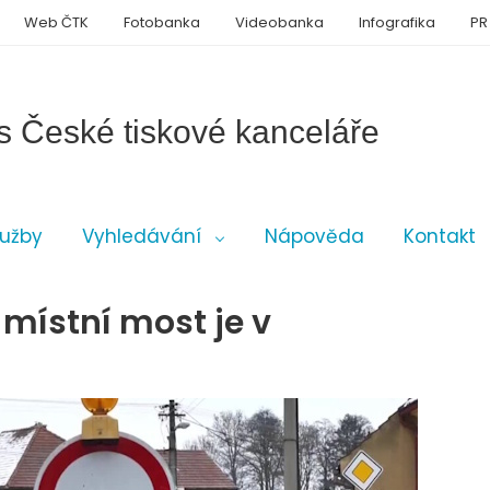
Web ČTK
Fotobanka
Videobanka
Infografika
PR
s České tiskové kanceláře
lužby
Vyhledávání
Nápověda
Kontakt
 místní most je v