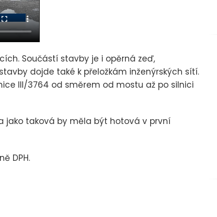
ch. Součástí stavby je i opěrná zeď,
tavby dojde také k přeložkám inženýrských sítí.
nice III/3764 od směrem od mostu až po silnici
a jako taková by měla být hotová v první
ně DPH.