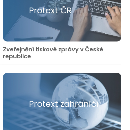
Protext ČR
Zveřejnění tiskové zprávy v České
republice
Protext zahraničí