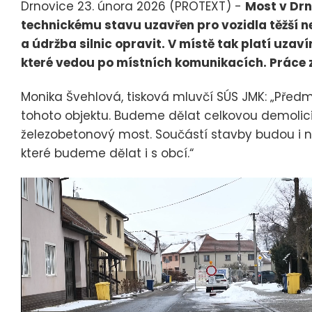
Drnovice 23. února 2026 (PROTEXT) -
Most v Drn
technickému stavu uzavřen pro vozidla těžší ne
a údržba silnic opravit. V místě tak platí uzaví
které vedou po místních komunikacích. Práce z
Monika Švehlová, tisková mluvčí SÚS JMK: „Před
tohoto objektu. Budeme dělat celkovou demolic
železobetonový most. Součástí stavby budou i n
které budeme dělat i s obcí.“