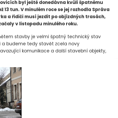
ovicích byl ještě donedávna kvůli špatnému
ž 13 tun. V minulém roce se jej rozhodla Správa
rka a řidiči musí jezdit po objízdných trasách,
ačaly v listopadu minulého roku.
mětem stavby je velmi špatný technický stav
i a budeme tedy stavět zcela novy
avazující komunikace a další stavební objekty,