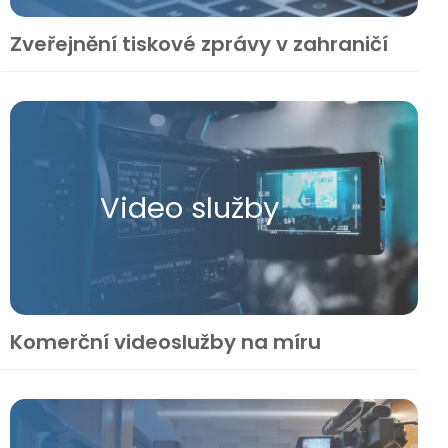
Zveřejnění tiskové zprávy v zahraničí
Video služby
Komerční videoslužby na míru