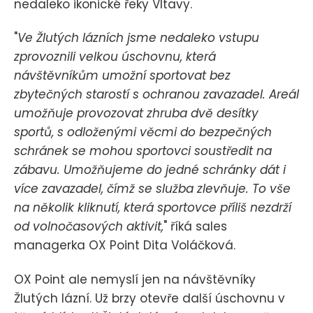
nedaleko ikonické řeky Vltavy.
"
Ve Žlutých lázních jsme nedaleko vstupu
zprovoznili velkou úschovnu, která
návštěvníkům umožní sportovat bez
zbytečných starostí s ochranou zavazadel. Areál
umožňuje provozovat zhruba dvě desítky
sportů, s odloženými věcmi do bezpečných
schránek se mohou sportovci soustředit na
zábavu. Umožňujeme do jedné schránky dát i
více zavazadel, čímž se služba zlevňuje. To vše
na několik kliknutí, která sportovce příliš nezdrží
od volnočasových aktivit,
" říká sales
managerka OX Point Dita Voláčková.
OX Point ale nemyslí jen na návštěvníky
Žlutých lázní. Už brzy otevře další úschovnu v