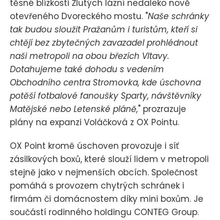
těsné blízkosti Žlutých lázní nedaleko nově
otevřeného Dvoreckého mostu. "
Naše schránky
tak budou sloužit Pražanům i turistům, kteří si
chtějí bez zbytečných zavazadel prohlédnout
naši metropoli na obou březích Vltavy.
Dotahujeme také dohodu s vedením
Obchodního centra Stromovka, kde úschovna
potěší fotbalové fanoušky Sparty, návštěvníky
Matějské nebo Letenské pláně,
" prozrazuje
plány na expanzi Voláčková z OX Pointu.
OX Point kromě úschoven provozuje i síť
zásilkových boxů, které slouží lidem v metropoli
stejně jako v nejmenších obcích. Společnost
pomáhá s provozem chytrých schránek i
firmám či domácnostem díky mini boxům. Je
součástí rodinného holdingu CONTEG Group.