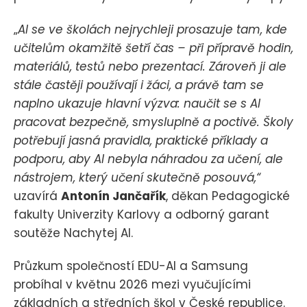
„
AI se ve školách nejrychleji prosazuje tam, kde
učitelům okamžitě šetří čas – při přípravě hodin,
materiálů, testů nebo prezentací. Zároveň ji ale
stále častěji používají i žáci, a právě tam se
naplno ukazuje hlavní výzva: naučit se s AI
pracovat bezpečně, smysluplně a poctivě. Školy
potřebují jasná pravidla, praktické příklady a
podporu, aby AI nebyla náhradou za učení, ale
nástrojem, který učení skutečně posouvá,“
uzavírá
Antonín Jančařík
, děkan Pedagogické
fakulty Univerzity Karlovy a odborný garant
soutěže Nachytej AI.
Průzkum společností EDU-AI a Samsung
probíhal v květnu 2026 mezi vyučujícími
základních a středních škol v České republice.