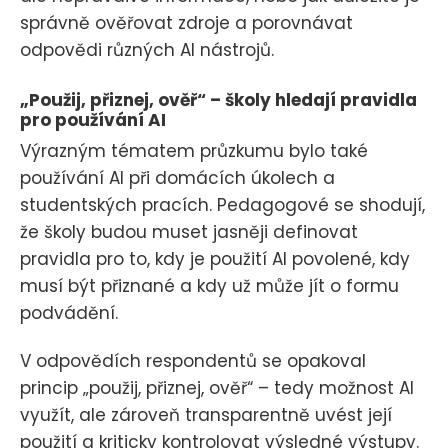
správně ověřovat zdroje a porovnávat
odpovědi různých AI nástrojů.
„Použij, přiznej, ověř“ – školy hledají pravidla
pro používání AI
Výrazným tématem průzkumu bylo také
používání AI při domácích úkolech a
studentských pracích. Pedagogové se shodují,
že školy budou muset jasněji definovat
pravidla pro to, kdy je použití AI povolené, kdy
musí být přiznané a kdy už může jít o formu
podvádění.
V odpovědích respondentů se opakoval
princip „použij, přiznej, ověř“ – tedy možnost AI
využít, ale zároveň transparentně uvést její
použití a kriticky kontrolovat výsledné výstupy.