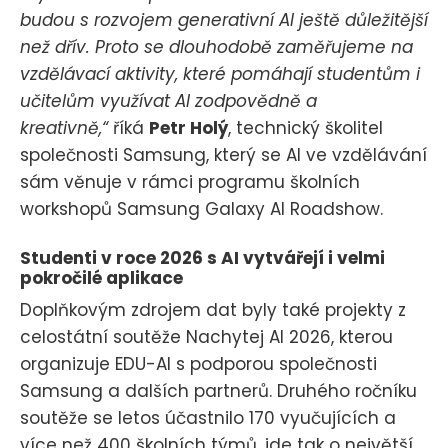
budou s rozvojem generativní AI ještě důležitější
než dřív. Proto se dlouhodobě zaměřujeme na
vzdělávací aktivity, které pomáhají studentům i
učitelům využívat AI zodpovědně a
kreativně,“
říká
Petr Holý
, technický školitel
společnosti Samsung, který se AI ve vzdělávání
sám věnuje v rámci programu školních
workshopů Samsung Galaxy AI Roadshow.
Studenti v roce 2026 s AI vytvářejí i velmi
pokročilé aplikace
Doplňkovým zdrojem dat byly také projekty z
celostátní soutěže Nachytej AI 2026, kterou
organizuje EDU-AI s podporou společnosti
Samsung a dalších partnerů. Druhého ročníku
soutěže se letos účastnilo 170 vyučujících a
více než 400 školních týmů, jde tak o největší