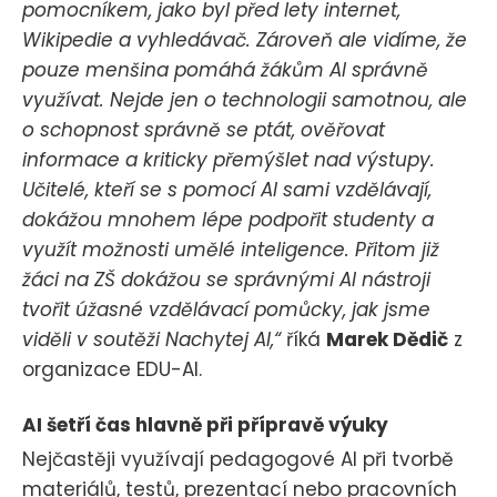
pomocníkem, jako byl před lety internet,
Wikipedie a vyhledávač. Zároveň ale vidíme, že
pouze menšina pomáhá žákům AI správně
využívat. Nejde jen o technologii samotnou, ale
o schopnost správně se ptát, ověřovat
informace a kriticky přemýšlet nad výstupy.
Učitelé, kteří se s pomocí AI sami vzdělávají,
dokážou mnohem lépe podpořit studenty a
využít možnosti umělé inteligence. Přitom již
žáci na ZŠ dokážou se správnými AI nástroji
tvořit úžasné vzdělávací pomůcky, jak jsme
viděli v soutěži Nachytej AI,“
říká
Marek Dědič
z
organizace EDU-AI.
AI šetří čas hlavně při přípravě výuky
Nejčastěji využívají pedagogové AI při tvorbě
materiálů, testů, prezentací nebo pracovních