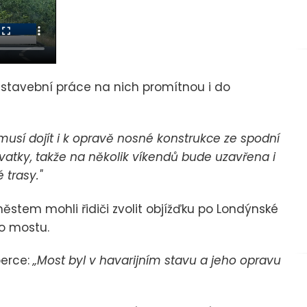
 stavební práce na nich promítnou i do
musí dojít i k opravě nosné konstrukce ze spodní
žovatky, takže na několik víkendů bude uzavřena i
 trasy."
stem mohli řidiči zvolit objížďku po Londýnské
ho mostu.
berce:
„Most byl v havarijním stavu a jeho opravu