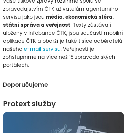
Vaše tiskové zprávy rozšíříme spolu se
zpravodajstvím ČTK uživatelům agenturního
servisu jako jsou
média, ekonomická sféra,
státní správa a veřejnost
. Texty zůstávají
uloženy v Infobance ČTK, jsou součástí mobilní
aplikace ČTK a obdrží je také tisíce odběratelů
našeho
e-mail servisu
. Veřejnosti je
zpřístupníme na více než 15 zpravodajských
portálech.
Doporučujeme
Protext služby