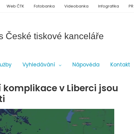
Web ČTK
Fotobanka
Videobanka
Infografika
PR
s České tiskové kanceláře
lužby
Vyhledávání
Nápověda
Kontakt
í komplikace v Liberci jsou
ti