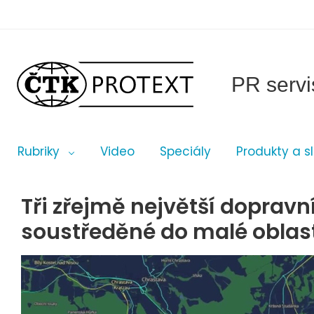
PR servi
Rubriky
Video
Speciály
Produkty a s
Tři zřejmě největší dopravn
soustředěné do malé oblas