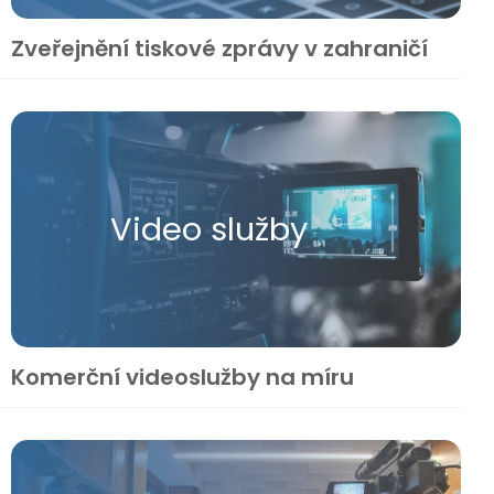
Zveřejnění tiskové zprávy v zahraničí
Video služby
Komerční videoslužby na míru