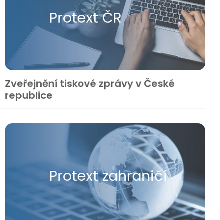
Protext ČR
Zveřejnění tiskové zprávy v České
republice
Protext zahraničí