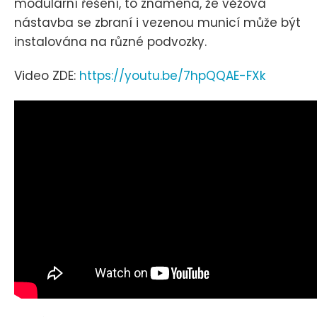
modulární řešení, to znamená, že věžová
nástavba se zbraní i vezenou municí může být
instalována na různé podvozky.
Video ZDE:
https://youtu.be/7hpQQAE-FXk