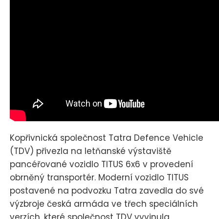
Kopřivnická společnost Tatra Defence Vehicle
(TDV) přivezla na letňanské výstaviště
pancéřované vozidlo TITUS 6x6 v provedení
obrněný transportér. Moderní vozidlo TITUS
postavené na podvozku Tatra zavedla do své
výzbroje česká armáda ve třech speciálních
verzích, které společnost TDV vyvinula