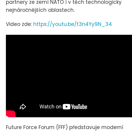
partnery ze zemí NATO i v těch technologicky
nejnáročnějších oblastech.
Video zde:
https://youtu.be/t3n4Yy9N_34
Future Force Forum (FFF) představuje moderní