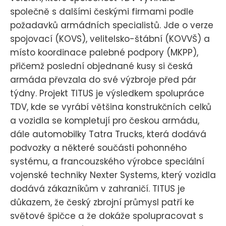
společně s dalšími českými firmami podle
požadavků armádních specialistů. Jde o verze
spojovací (KOVS), velitelsko-štábní (KOVVŠ) a
místo koordinace palebné podpory (MKPP),
přičemž poslední objednané kusy si česká
armáda převzala do své výzbroje před pár
týdny. Projekt TITUS je výsledkem spolupráce
TDV, kde se vyrábí většina konstrukčních celků
a vozidla se kompletují pro českou armádu,
dále automobilky Tatra Trucks, která dodává
podvozky a některé součásti pohonného
systému, a francouzského výrobce speciální
vojenské techniky Nexter Systems, který vozidla
dodává zákazníkům v zahraničí. TITUS je
důkazem, že český zbrojní průmysl patří ke
světové špičce a že dokáže spolupracovat s