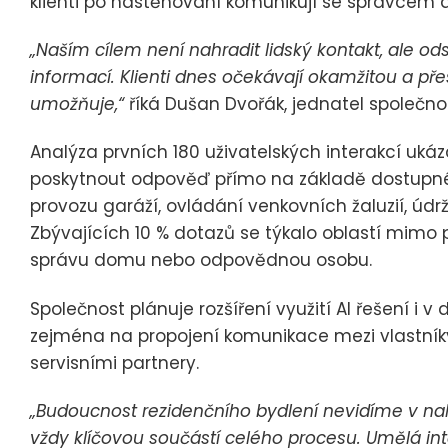
klienti po nastěhování komunikují se správcem
„Naším cílem není nahradit lidský kontakt, ale od
informací. Klienti dnes očekávají okamžitou a pře
umožňuje,“
říká Dušan Dvořák, jednatel společnos
Analýza prvních 180 uživatelských interakcí ukáz
poskytnout odpověď přímo na základě dostupné
provozu garáží, ovládání venkovních žaluzií, údr
Zbývajících 10 % dotazů se týkalo oblastí mimo 
správu domu nebo odpovědnou osobu.
Společnost plánuje rozšíření využití AI řešení i 
zejména na propojení komunikace mezi vlastníky
servisními partnery.
„Budoucnost rezidenčního bydlení nevidíme v nah
vždy klíčovou součástí celého procesu. Umělá in