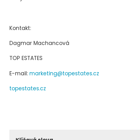
Kontakt:
Dagmar Machancová
TOP ESTATES
E-mail:
marketing@topestates.cz
topestates.cz
Klíčová slova