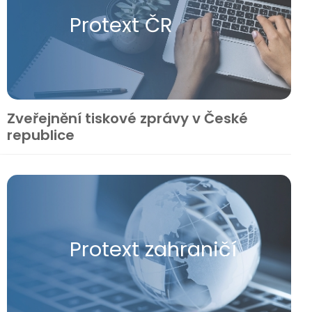
Protext ČR
Zveřejnění tiskové zprávy v České
republice
Protext zahraničí