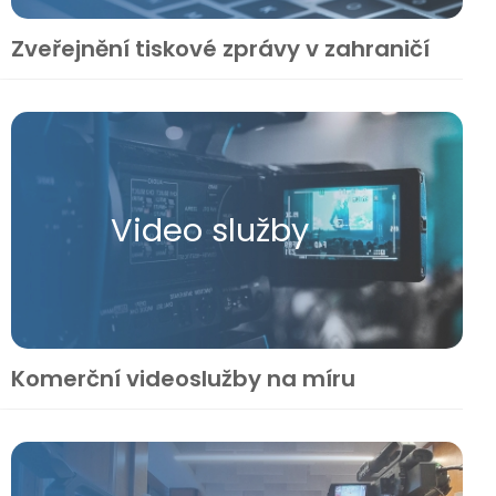
Zveřejnění tiskové zprávy v zahraničí
Video služby
Komerční videoslužby na míru