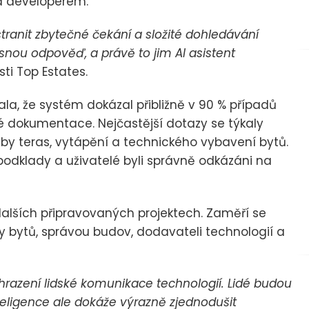
 a developerem.
stranit zbytečné čekání a složité dohledávání
snou odpověď, a právě to jim AI asistent
ti Top Estates.
ala, že systém dokázal přibližně v 90 % případů
 dokumentace. Nejčastější dotazy se týkaly
žby teras, vytápění a technického vybavení bytů.
podklady a uživatelé byli správně odkázáni na
v dalších připravovaných projektech. Zaměří se
 bytů, správou budov, dodavateli technologií a
razení lidské komunikace technologií. Lidé budou
teligence ale dokáže výrazně zjednodušit