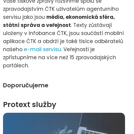
Vaše tiskové zprávy rozšíříme spolu se
zpravodajstvím ČTK uživatelům agenturního
servisu jako jsou
média, ekonomická sféra,
státní správa a veřejnost
. Texty zůstávají
uloženy v Infobance ČTK, jsou součástí mobilní
aplikace ČTK a obdrží je také tisíce odběratelů
našeho
e-mail servisu
. Veřejnosti je
zpřístupníme na více než 15 zpravodajských
portálech.
Doporučujeme
Protext služby