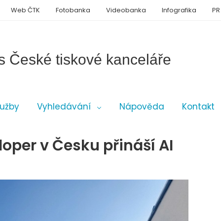
Web ČTK
Fotobanka
Videobanka
Infografika
PR
s České tiskové kanceláře
lužby
Vyhledávání
Nápověda
Kontakt
loper v Česku přináší AI