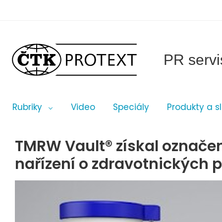
PR servi
Rubriky
Video
Speciály
Produkty a s
TMRW Vault® získal označe
nařízení o zdravotnických 