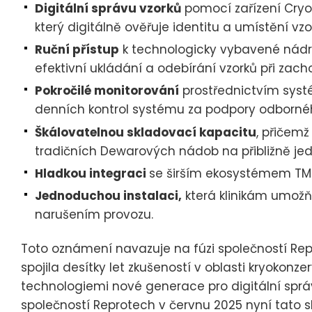
Digitální správu vzorků
pomocí zařízení CryoB
který digitálně ověřuje identitu a umístění vzo
Ruční přístup
k technologicky vybavené nádr
efektivní ukládání a odebírání vzorků při zacho
Pokročilé monitorování
prostřednictvím syst
denních kontrol systému za podpory odborné
Škálovatelnou skladovací kapacitu
, přičem
tradičních Dewarových nádob na přibližně jed
Hladkou integraci
se širším ekosystémem TM
Jednoduchou instalaci,
která klinikám umožň
narušením provozu.
Toto oznámení navazuje na fúzi společností Rep
spojila desítky let zkušeností v oblasti kryokonz
technologiemi nové generace pro digitální správ
společností Reprotech v červnu 2025 nyní tato 