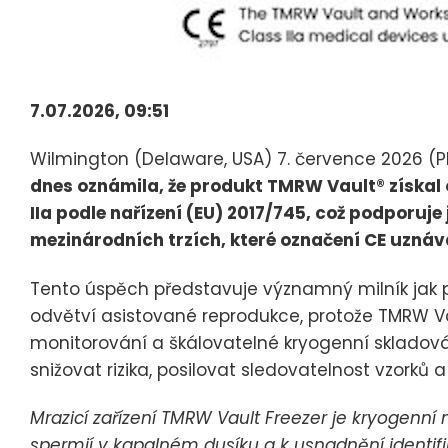
7.07.2026, 09:51
Wilmington (Delaware, USA) 7. července 2026 
dnes oznámila, že produkt TMRW Vault® získal 
IIa podle nařízení (EU) 2017/745, což podporuje
mezinárodních trzích, které označení CE uznáva
Tento úspěch představuje významný milník jak p
odvětví asistované reprodukce, protože TMRW Vau
monitorování a škálovatelné kryogenní skladov
snižovat rizika, posilovat sledovatelnost vzorků 
Mrazicí zařízení TMRW Vault Freezer je kryogenn
spermií v kapalném dusíku a k usnadnění identifi