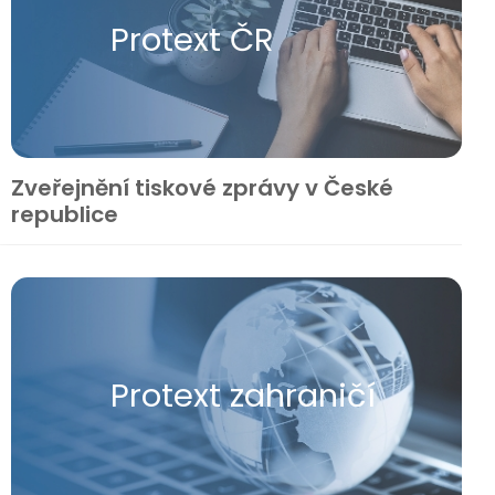
Protext ČR
Zveřejnění tiskové zprávy v České
republice
Protext zahraničí