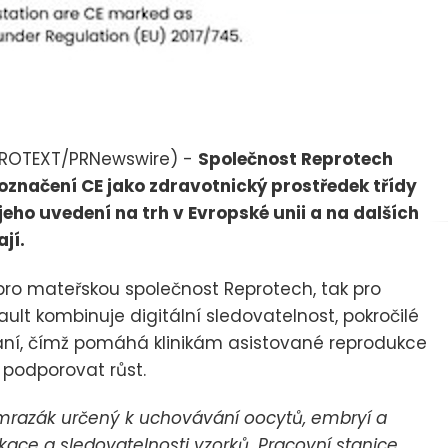
(PROTEXT/PRNewswire) -
Společnost Reprotech
označení CE jako zdravotnický prostředek třídy
 jeho uvedení na trh v Evropské unii a na dalších
jí.
ro mateřskou společnost Reprotech, tak pro
lt kombinuje digitální sledovatelnost, pokročilé
ání, čímž pomáhá klinikám asistované reprodukce
a podporovat růst.
í mrazák určený k uchovávání oocytů, embryí a
kace a sledovatelnosti vzorků. Pracovní stanice