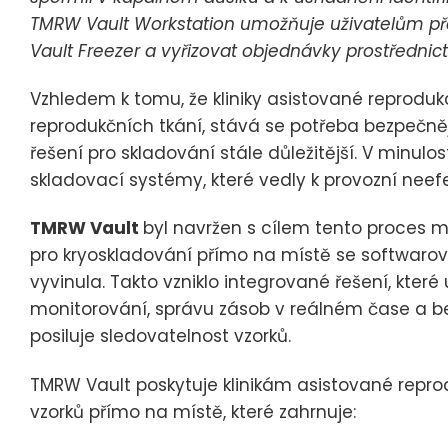
TMRW Vault Workstation umožňuje uživatelům pře
Vault Freezer a vyřizovat objednávky prostřednic
Vzhledem k tomu, že kliniky asistované reprodu
reprodukčních tkání, stává se potřeba bezpečněj
řešení pro skladování stále důležitější. V minulo
skladovací systémy, které vedly k provozní neefek
TMRW Vault
byl navržen s cílem tento proces m
pro kryoskladování přímo na místě se softwaro
vyvinula. Takto vzniklo integrované řešení, které 
monitorování, správu zásob v reálném čase a be
posiluje sledovatelnost vzorků.
TMRW Vault poskytuje klinikám asistované reprod
vzorků přímo na místě, které zahrnuje: