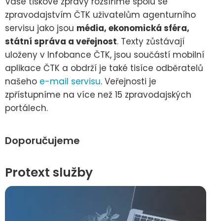
Vaše tiskové zprávy rozšíříme spolu se
zpravodajstvím ČTK uživatelům agenturního
servisu jako jsou
média, ekonomická sféra,
státní správa a veřejnost
. Texty zůstávají
uloženy v Infobance ČTK, jsou součástí mobilní
aplikace ČTK a obdrží je také tisíce odběratelů
našeho
e-mail servisu
. Veřejnosti je
zpřístupníme na více než 15 zpravodajských
portálech.
Doporučujeme
Protext služby