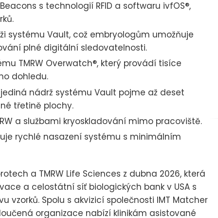
eacons s technologií RFID a softwaru ivfOS®,
rků.
ži systému Vault, což embryologům umožňuje
vání plné digitální sledovatelnosti.
ému TMRW Overwatch®, který provádí tisíce
ho dohledu.
ž jediná nádrž systému Vault pojme až deset
né třetině plochy.
RW a službami kryoskladování mimo pracoviště.
uje rychlé nasazení systému s minimálním
rotech a TMRW Life Sciences z dubna 2026, která
ervace a celostátní síť biologických bank v USA s
u vzorků. Spolu s akvizicí společnosti IMT Matcher
sloučená organizace nabízí klinikám asistované