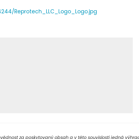
4244/Reprotech_LLC_Logo_Logo.jpg
ědnost za poskytovaný obsah a v této souvislosti jedná výhradn