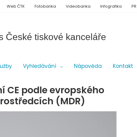
Web ČTK
Fotobanka
Videobanka
Infografika
PR
s České tiskové kanceláře
lužby
Vyhledávání
Nápověda
Kontakt
ní CE podle evropského
prostředcích (MDR)