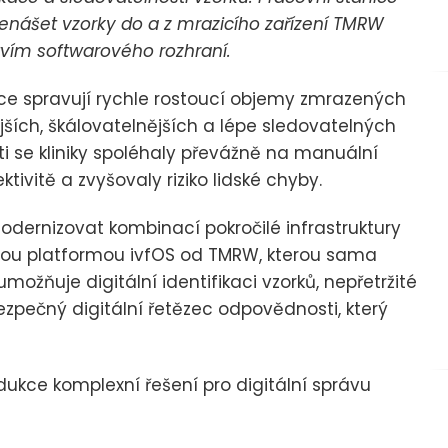
nášet vzorky do a z mrazicího zařízení TMRW
tvím softwarového rozhraní.
kce spravují rychle rostoucí objemy zmrazených
ších, škálovatelnějších a lépe sledovatelných
sti se kliniky spoléhaly převážně na manuální
tivitě a zvyšovaly riziko lidské chyby.
odernizovat kombinací pokročilé infrastruktury
vou platformou ivfOS od TMRW, kterou sama
umožňuje digitální identifikaci vzorků, nepřetržité
zpečný digitální řetězec odpovědnosti, který
ukce komplexní řešení pro digitální správu