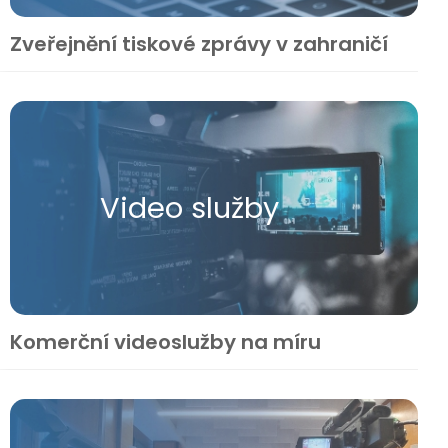
Zveřejnění tiskové zprávy v zahraničí
Video služby
Komerční videoslužby na míru