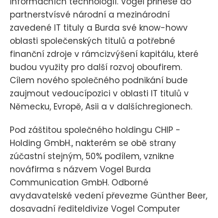
informačních technologií. Vogel přinese do
partnerstvísvé národní a mezinárodní
zavedené IT tituly a Burda své know-howv
oblasti společenských titulů a potřebné
finanční zdroje v rámcizvýšení kapitálu, které
budou využity pro další rozvoj oboufirem.
Cílem nového společného podnikání bude
zaujmout vedoucípozici v oblasti IT titulů v
Německu, Evropě, Asii a v dalšíchregionech.
Pod záštitou společného holdingu CHIP -
Holding GmbH., nakterém se obě strany
zúčastní stejným, 50% podílem, vznikne
nováfirma s názvem Vogel Burda
Communication GmbH. Odborné
avydavatelské vedení převezme Günther Beer,
dosavadní řediteldivize Vogel Computer