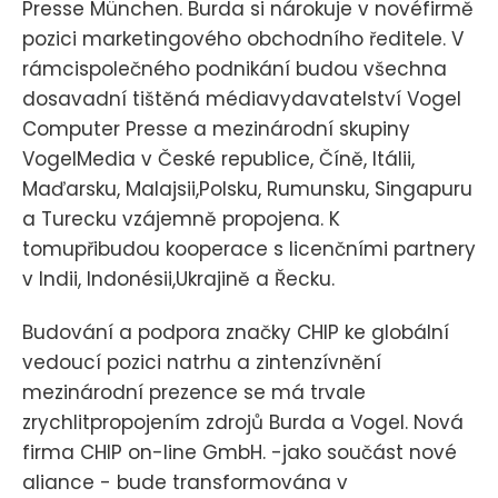
Presse München. Burda si nárokuje v novéfirmě
pozici marketingového obchodního ředitele. V
rámcispolečného podnikání budou všechna
dosavadní tištěná médiavydavatelství Vogel
Computer Presse a mezinárodní skupiny
VogelMedia v České republice, Číně, Itálii,
Maďarsku, Malajsii,Polsku, Rumunsku, Singapuru
a Turecku vzájemně propojena. K
tomupřibudou kooperace s licenčními partnery
v Indii, Indonésii,Ukrajině a Řecku.
Budování a podpora značky CHIP ke globální
vedoucí pozici natrhu a zintenzívnění
mezinárodní prezence se má trvale
zrychlitpropojením zdrojů Burda a Vogel. Nová
firma CHIP on-line GmbH. -jako součást nové
aliance - bude transformována v