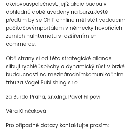
akciovouspolečnost, jejíž akcie budou v
dohledné době uvedeny na burzu.Ještě
předtím by se CHIP on-line měl stát vedoucím
počítačovýmportálem v německy hovořících
zemích naInternetu s rozšířením e-
commerce.
Obě strany si od této strategické aliance
slibují rychléúspěchy a dynamický růst v brzké
budoucnosti na mezinárodnímkomunikačním
trhu.za Vogel Publishing s.r.o.
za Burda Praha, s.r.o.Ing. Pavel Filipovi
Věra Klinčoková
Pro případné dotazy kontaktujte prosím: