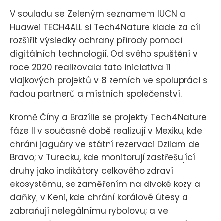
V souladu se Zeleným seznamem IUCN a
Huawei TECH4ALL si Tech4Nature klade za cíl
rozšířit výsledky ochrany přírody pomocí
digitálních technologií. Od svého spuštění v
roce 2020 realizovala tato iniciativa 11
vlajkových projektů v 8 zemích ve spolupráci s
řadou partnerů a místních společenství.
Kromě Číny a Brazílie se projekty Tech4Nature
fáze II v současné době realizují v Mexiku, kde
chrání jaguáry ve státní rezervaci Dzilam de
Bravo; v Turecku, kde monitorují zastřešující
druhy jako indikátory celkového zdraví
ekosystému, se zaměřením na divoké kozy a
daňky; v Keni, kde chrání korálové útesy a
zabraňují nelegálnímu rybolovu; a ve