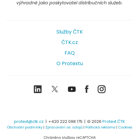
výhradně jako poskytovatel distribučních služeb.
Služby ČTK
ČTK.cz
FAQ
O Protextu
LinkedIn
Twitter
Youtube
Facebook
Instagram
protext@ctk.cz
|
+420 222 098 175
| © 2026
Protext ČTK
Obchodní podmínky
|
Zpracování os. údajů
|
Politická reklama
|
Cookies
Chráněno službou reCAPTCHA