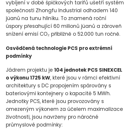
vybíjení v době špičkových tarifů ušetří systém
společnosti Zhongfu Industrial odhadem 140
jüanů na tunu hliníku. To znamená roční
úspory přesahující 60 milionů jüanů a zároveň
snížení emisí CO₂ přibližně o 52.000 tun ročně.
Osvědčená technologie PCS pro extrémní
podmínky
Jádrem projektu je
104 jednotek PCS SINEXCEL
o výkonu 1725 kW
, které jsou v rámci efektivní
architektury s DC propojením spárovány s
bateriovými kontejnery o kapacitě 5 MWh.
Jednotky PCS, které jsou provozovány s
omezeným výkonem za účelem maximalizace
životnosti, jsou navrženy pro náročné
průmyslové podmínky: