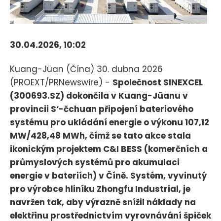
30.04.2026, 10:02
Kuang-Jüan (Čína) 30. dubna 2026
(PROEXT/PRNewswire) -
Společnost SINEXCEL
(300693.SZ) dokončila v Kuang-Jüanu v
provincii S‘-čchuan připojení bateriového
systému pro ukládání energie o výkonu 107,12
MW/428,48 MWh, čímž se tato akce stala
ikonickým projektem C&I BESS (komerčních a
průmyslových systémů pro akumulaci
energie v bateriích) v Číně. Systém, vyvinutý
pro výrobce hliníku Zhongfu Industrial, je
navržen tak, aby výrazně snížil náklady na
elektřinu prostřednictvím vyrovnávání špiček