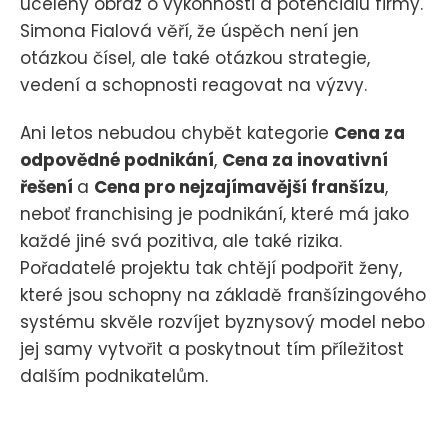
ucelený obraz o výkonnosti a potenciálu firmy.
Simona Fialová věří, že úspěch není jen
otázkou čísel, ale také otázkou strategie,
vedení a schopnosti reagovat na výzvy.
Ani letos nebudou chybět kategorie
Cena za
odpovědné podnikání
,
Cena za inovativní
řešení
a
Cena pro nejzajímavější franšízu
,
neboť franchising je podnikání, které má jako
každé jiné svá pozitiva, ale také rizika.
Pořadatelé projektu tak chtějí podpořit ženy,
které jsou schopny na základě franšízingového
systému skvěle rozvíjet byznysový model nebo
jej samy vytvořit a poskytnout tím příležitost
dalším podnikatelům.