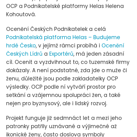
OCP a Podnikatelské platformy Helas Helena
Kohoutová.
Ocenění Českých Podnikatelek a celá
Podnikatelská platforma Helas – Budujeme
hrdé Česko
, v jejímž rámci probíhá i
Ocenění
Českých Lídrů
a
Exportérů
, má jeden zásadní
cíl. Ocenit a vyzdvihnout to, co tuzemské firmy
dokázaly. A není podstatné, zda jde o muže či
ženu, důležité jsou podle zakladatelky OCP
výsledky. OCP podle ní vytváří prostor pro
setkání a vzájemnou spolupráci žen, a také
nejen pro byznysový, ale i lidský rozvoj.
Projekt funguje již sedmnáct let a mezi jeho
patronky patřily uznávané a výjimečné až
ikonické ženy, často doslova symboly