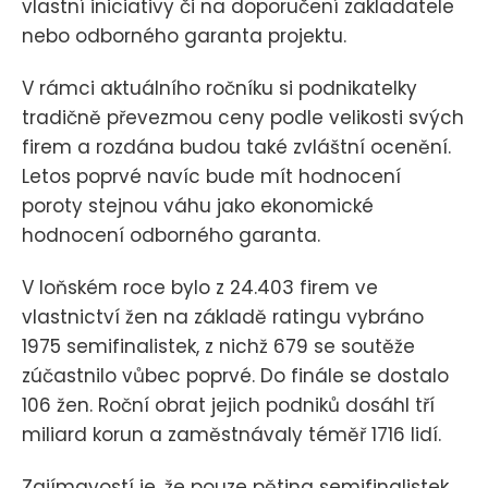
vlastní iniciativy či na doporučení zakladatele
nebo odborného garanta projektu.
V rámci aktuálního ročníku si podnikatelky
tradičně převezmou ceny podle velikosti svých
firem a rozdána budou také zvláštní ocenění.
Letos poprvé navíc bude mít hodnocení
poroty stejnou váhu jako ekonomické
hodnocení odborného garanta.
V loňském roce bylo z 24.403 firem ve
vlastnictví žen na základě ratingu vybráno
1975 semifinalistek, z nichž 679 se soutěže
zúčastnilo vůbec poprvé. Do finále se dostalo
106 žen. Roční obrat jejich podniků dosáhl tří
miliard korun a zaměstnávaly téměř 1716 lidí.
Zajímavostí je, že pouze pětina semifinalistek