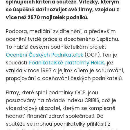
splňujících kritéria soutěže. Vítězky, kterým
se úspěšně daří rozvíjet své firmy, vzejdou z
více než 2670 majitelek podniků.
Podpora, mediální zviditelnění, a především
ocenění tvrdé práce a dosaženého úspěchu.
To nabízí českým podnikatelkám projekt
Ocenění Českých Podnikatelek
(OCP). Ten je
součástí
Podnikatelské platformy Helas
, jež
vznikla v roce 1997 a jejímž cílem je sdružování,
propojování a oceňování českých podnikatelů.
Firmy, které splní podmínky OCP, jsou
posuzovány na základě indexu CRIBIS, což je
vícezdrojový ukazatel, kterým se komplexně
hodnotí finanční zdraví společnosti. Do
soutěže se mohou podnikatelky přihlásit z