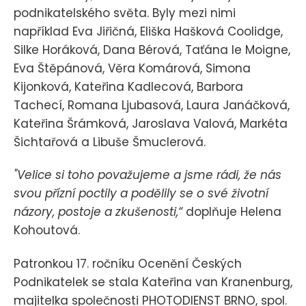
podnikatelského světa. Byly mezi nimi
například Eva Jiřičná, Eliška Hašková Coolidge,
Silke Horáková, Dana Bérová, Taťána le Moigne,
Eva Štěpánová, Věra Komárová, Simona
Kijonková, Kateřina Kadlecová, Barbora
Tachecí, Romana Ljubasová, Laura Janáčková,
Kateřina Šrámková, Jaroslava Valová, Markéta
Šichtařová a Libuše Šmuclerová.
"Velice si toho považujeme a jsme rádi, že nás
svou přízní poctily a podělily se o své životní
názory, postoje a zkušenosti,“
doplňuje Helena
Kohoutová.
Patronkou 17. ročníku Ocenění Českých
Podnikatelek se stala Kateřina van Kranenburg,
majitelka společnosti PHOTODIENST BRNO, spol.