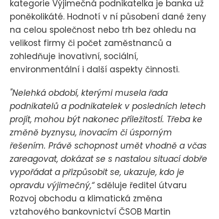
kategorie Výjimečná podnikatelka je banka už
poněkolikáté. Hodnotí v ní působení dané ženy
na celou společnost nebo trh bez ohledu na
velikost firmy či počet zaměstnanců a
zohledňuje inovativní, sociální,
environmentální i další aspekty činnosti.
"Nelehká období, kterými musela řada
podnikatelů a podnikatelek v posledních letech
projít, mohou být nakonec příležitostí. Třeba ke
změně byznysu, inovacím či úsporným
řešením. Právě schopnost umět vhodně a včas
zareagovat, dokázat se s nastalou situací dobře
vypořádat a přizpůsobit se, ukazuje, kdo je
opravdu výjimečný,“
sděluje ředitel útvaru
Rozvoj obchodu a klimatická změna
vztahového bankovnictví ČSOB Martin