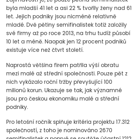
byla mladší 41 let a asi 22 % tvořily ženy nad 61
let. Jejich podniky jsou nicméně relativně
mladé. Dvě pětiny semifinalistek totiž založily
své firmy až po roce 2013, na trhu tudíž působí
10 let a méně. Naopak jen 12 procent podniků
existuje více než čtvrt století.
Naprostá většina firem patřila výší obratu
mezi malé až střední společnosti. Pouze pět z
nich vykázalo roční tržby převyšující 100
milionů korun. Ukazuje se tak, jak významné
jsou pro českou ekonomiku malé a střední
podniky.
Pro letošní ročník splňuje kritéria projektu 17.312
společností, z toho je nominováno 2670
semifinalistek a poprvé se soutěže účastní 1212