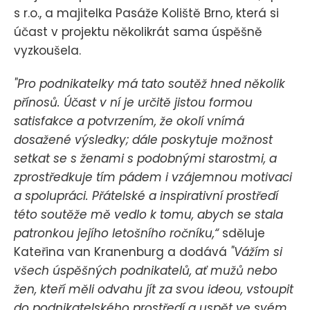
s r.o., a majitelka Pasáže Koliště Brno, která si
účast v projektu několikrát sama úspěšně
vyzkoušela.
"Pro podnikatelky má tato soutěž hned několik
přínosů. Účast v ní je určitě jistou formou
satisfakce a potvrzením, že okolí vnímá
dosažené výsledky; dále poskytuje možnost
setkat se s ženami s podobnými starostmi, a
zprostředkuje tím pádem i vzájemnou motivaci
a spolupráci. Přátelské a inspirativní prostředí
této soutěže mě vedlo k tomu, abych se stala
patronkou jejího letošního ročníku,“
sděluje
Kateřina van Kranenburg a dodává
"Vážím si
všech úspěšných podnikatelů, ať mužů nebo
žen, kteří měli odvahu jít za svou ideou, vstoupit
do podnikatelského prostředí a uspět ve svém