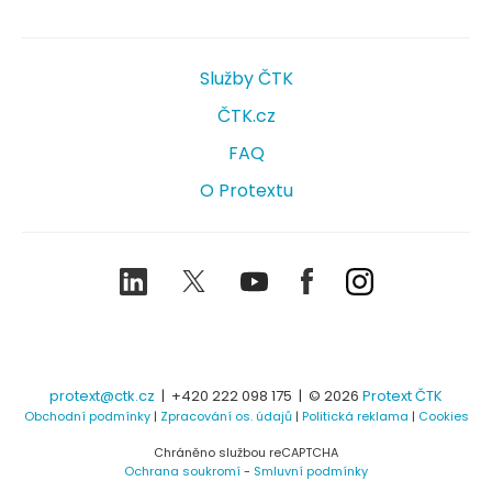
Služby ČTK
ČTK.cz
FAQ
O Protextu
LinkedIn
Twitter
Youtube
Facebook
Instagram
protext@ctk.cz
|
+420 222 098 175
| © 2026
Protext ČTK
Obchodní podmínky
|
Zpracování os. údajů
|
Politická reklama
|
Cookies
Chráněno službou reCAPTCHA
Ochrana soukromí
-
Smluvní podmínky