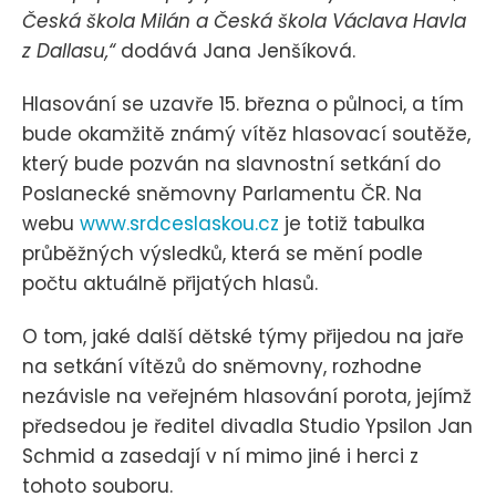
Česká škola Milán a Česká škola Václava Havla
z Dallasu,“
dodává Jana Jenšíková.
Hlasování se uzavře 15. března o půlnoci, a tím
bude okamžitě známý vítěz hlasovací soutěže,
který bude pozván na slavnostní setkání do
Poslanecké sněmovny Parlamentu ČR. Na
webu
www.srdceslaskou.cz
je totiž tabulka
průběžných výsledků, která se mění podle
počtu aktuálně přijatých hlasů.
O tom, jaké další dětské týmy přijedou na jaře
na setkání vítězů do sněmovny, rozhodne
nezávisle na veřejném hlasování porota, jejímž
předsedou je ředitel divadla Studio Ypsilon Jan
Schmid a zasedají v ní mimo jiné i herci z
tohoto souboru.