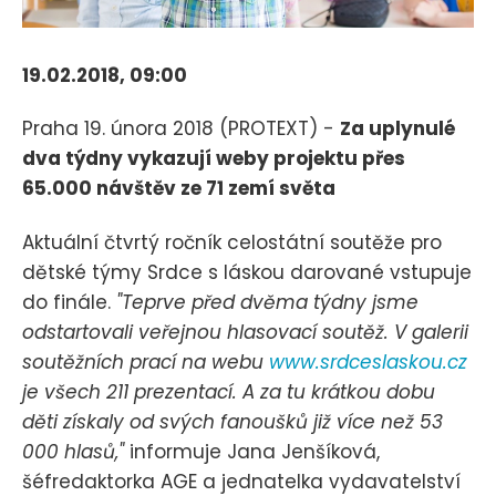
19.02.2018, 09:00
Praha 19. února 2018 (PROTEXT) -
Za uplynulé
dva týdny vykazují weby projektu přes
65.000 návštěv ze 71 zemí světa
Aktuální čtvrtý ročník celostátní soutěže pro
dětské týmy Srdce s láskou darované vstupuje
do finále.
"Teprve před dvěma týdny jsme
odstartovali veřejnou hlasovací soutěž. V galerii
soutěžních prací na webu
www.srdceslaskou.cz
je všech 211 prezentací. A za tu krátkou dobu
děti získaly od svých fanoušků již více než 53
000 hlasů,"
informuje Jana Jenšíková,
šéfredaktorka AGE a jednatelka vydavatelství